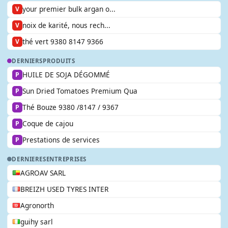
your premier bulk argan o...
V
noix de karité, nous rech...
V
thé vert 9380 8147 9366
V
DERNIERS
PRODUITS
HUILE DE SOJA DÉGOMMÉ
P
Sun Dried Tomatoes Premium Qua
P
Thé Bouze 9380 /8147 / 9367
P
Coque de cajou
P
Prestations de services
P
DERNIERES
ENTREPRISES
AGROAV SARL
BREIZH USED TYRES INTER
Agronorth
guihy sarl