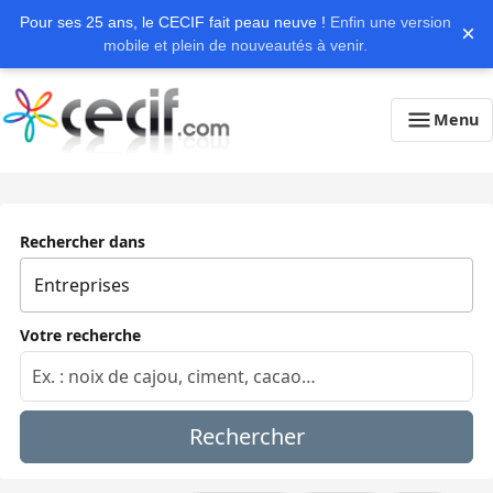
Pour ses 25 ans, le CECIF fait peau neuve !
Enfin une version
×
mobile et plein de nouveautés à venir.
Menu
Rechercher dans
Votre recherche
Rechercher