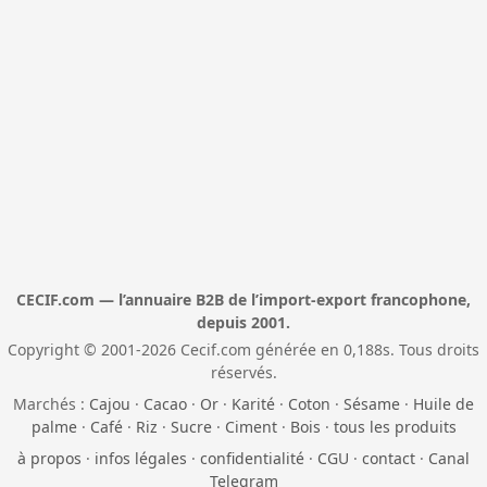
CECIF.com — l’annuaire B2B de l’import-export francophone,
depuis 2001.
Copyright © 2001-2026 Cecif.com générée en 0,188s. Tous droits
réservés.
Marchés :
Cajou
·
Cacao
·
Or
·
Karité
·
Coton
·
Sésame
·
Huile de
palme
·
Café
·
Riz
·
Sucre
·
Ciment
·
Bois
·
tous les produits
à propos
·
infos légales
·
confidentialité
·
CGU
·
contact
·
Canal
Telegram