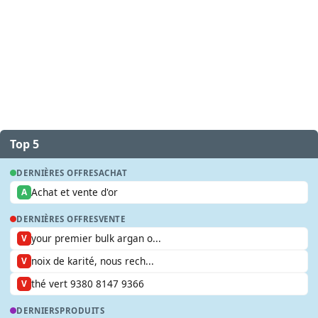
Top 5
DERNIÈRES OFFRES
ACHAT
Achat et vente d'or
A
DERNIÈRES OFFRES
VENTE
your premier bulk argan o...
V
noix de karité, nous rech...
V
thé vert 9380 8147 9366
V
DERNIERS
PRODUITS