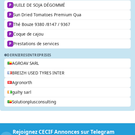
HUILE DE SOJA DÉGOMMÉ
P
Sun Dried Tomatoes Premium Qua
P
Thé Bouze 9380 /8147 / 9367
P
Coque de cajou
P
Prestations de services
P
DERNIERES
ENTREPRISES
AGROAV SARL
BREIZH USED TYRES INTER
Agronorth
guihy sarl
Solutionplusconsulting
Rejoignez CECIF Annonces sur Telegram