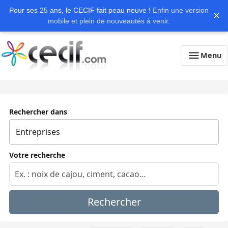
Pour ses 25 ans, le CECIF fait peau neuve !
Enfin une version
×
mobile et plein de nouveautés à venir.
Menu
Rechercher dans
Votre recherche
Rechercher