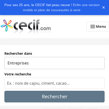
Pour ses 25 ans, le CECIF fait peau neuve !
Enfin une version
×
mobile et plein de nouveautés à venir.
Menu
Rechercher dans
Votre recherche
Rechercher