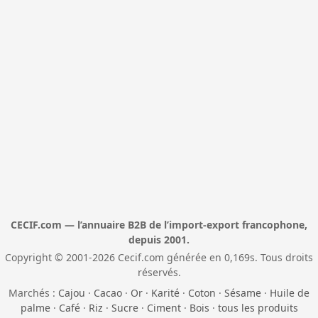
CECIF.com — l’annuaire B2B de l’import-export francophone,
depuis 2001.
Copyright © 2001-2026 Cecif.com générée en 0,169s. Tous droits
réservés.
Marchés :
Cajou
·
Cacao
·
Or
·
Karité
·
Coton
·
Sésame
·
Huile de
palme
·
Café
·
Riz
·
Sucre
·
Ciment
·
Bois
·
tous les produits