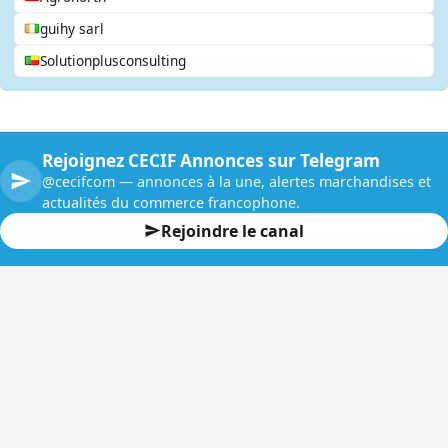
guihy sarl
Solutionplusconsulting
Rejoignez CECIF Annonces sur Telegram
@cecifcom — annonces à la une, alertes marchandises et
actualités du commerce francophone.
Rejoindre le canal