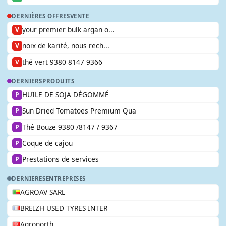
DERNIÈRES OFFRES
VENTE
your premier bulk argan o...
V
noix de karité, nous rech...
V
thé vert 9380 8147 9366
V
DERNIERS
PRODUITS
HUILE DE SOJA DÉGOMMÉ
P
Sun Dried Tomatoes Premium Qua
P
Thé Bouze 9380 /8147 / 9367
P
Coque de cajou
P
Prestations de services
P
DERNIERES
ENTREPRISES
AGROAV SARL
BREIZH USED TYRES INTER
Agronorth