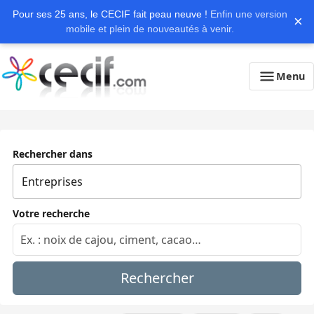
Pour ses 25 ans, le CECIF fait peau neuve !
Enfin une version
×
mobile et plein de nouveautés à venir.
Menu
Rechercher dans
Votre recherche
Rechercher