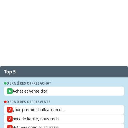
Top 5
DERNIÈRES OFFRES
ACHAT
Achat et vente d'or
A
DERNIÈRES OFFRES
VENTE
your premier bulk argan o...
V
noix de karité, nous rech...
V
thé vert 9380 8147 9366
V