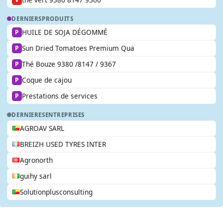
DERNIERS
PRODUITS
HUILE DE SOJA DÉGOMMÉ
P
Sun Dried Tomatoes Premium Qua
P
Thé Bouze 9380 /8147 / 9367
P
Coque de cajou
P
Prestations de services
P
DERNIERES
ENTREPRISES
AGROAV SARL
BREIZH USED TYRES INTER
Agronorth
guihy sarl
Solutionplusconsulting