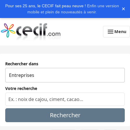
Pour ses 25 ans, le CECIF fait peau neuve !
Enfin une version
×
mobile et plein de nouveautés à venir.
Menu
Rechercher dans
Votre recherche
Rechercher