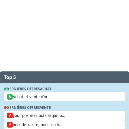
Top 5
DERNIÈRES OFFRES
ACHAT
Achat et vente d'or
A
DERNIÈRES OFFRES
VENTE
your premier bulk argan o...
V
noix de karité, nous rech...
V