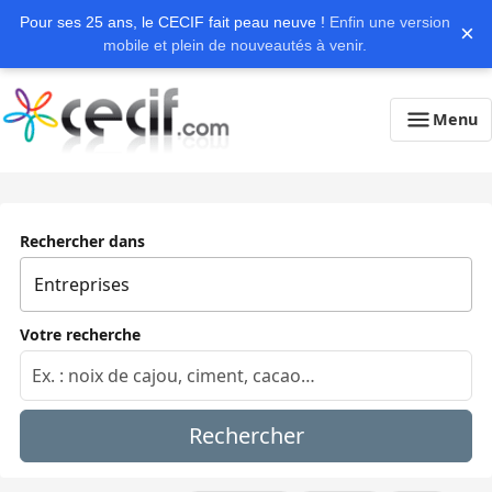
Pour ses 25 ans, le CECIF fait peau neuve !
Enfin une version
×
mobile et plein de nouveautés à venir.
Menu
Rechercher dans
Votre recherche
Rechercher