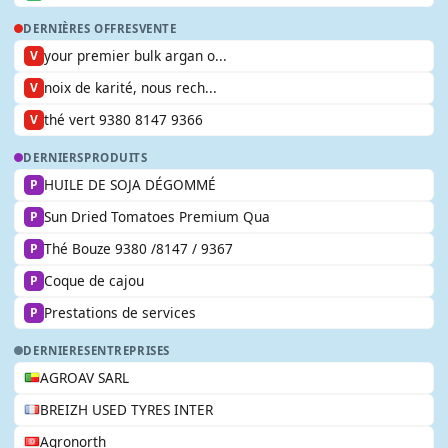
DERNIÈRES OFFRES
VENTE
your premier bulk argan o...
V
noix de karité, nous rech...
V
thé vert 9380 8147 9366
V
DERNIERS
PRODUITS
HUILE DE SOJA DÉGOMMÉ
P
Sun Dried Tomatoes Premium Qua
P
Thé Bouze 9380 /8147 / 9367
P
Coque de cajou
P
Prestations de services
P
DERNIERES
ENTREPRISES
AGROAV SARL
BREIZH USED TYRES INTER
Agronorth