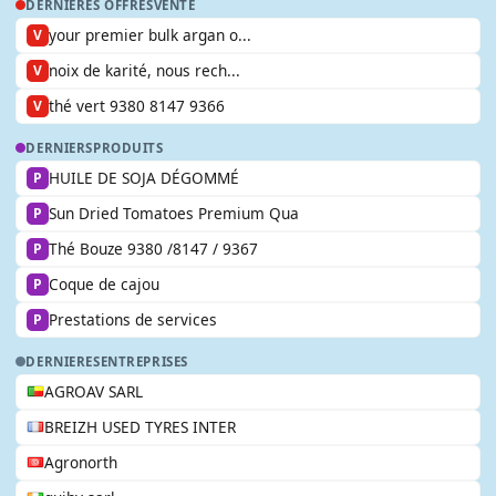
DERNIÈRES OFFRES
VENTE
your premier bulk argan o...
V
noix de karité, nous rech...
V
thé vert 9380 8147 9366
V
DERNIERS
PRODUITS
HUILE DE SOJA DÉGOMMÉ
P
Sun Dried Tomatoes Premium Qua
P
Thé Bouze 9380 /8147 / 9367
P
Coque de cajou
P
Prestations de services
P
DERNIERES
ENTREPRISES
AGROAV SARL
BREIZH USED TYRES INTER
Agronorth