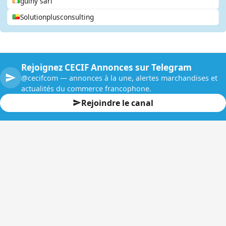
guihy sarl
Solutionplusconsulting
Rejoignez CECIF Annonces sur Telegram
@cecifcom — annonces à la une, alertes marchandises et
actualités du commerce francophone.
Rejoindre le canal