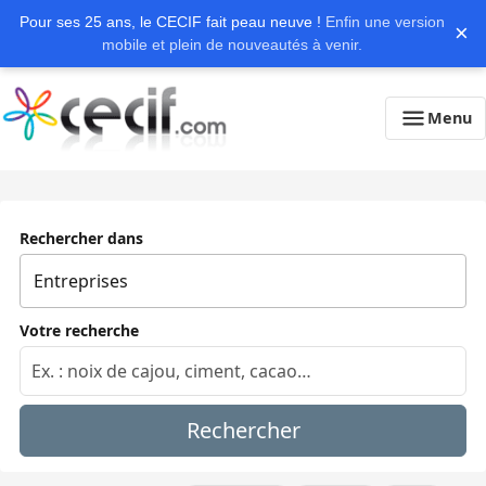
Pour ses 25 ans, le CECIF fait peau neuve !
Enfin une version
×
mobile et plein de nouveautés à venir.
Menu
Rechercher dans
Votre recherche
Rechercher