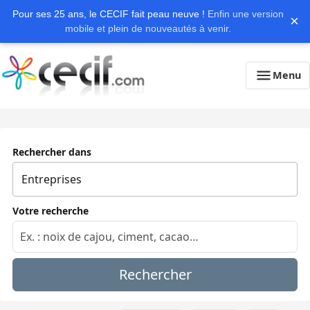
Pour ses 25 ans, le CECIF fait peau neuve !
Enfin une version
×
mobile et plein de nouveautés à venir.
Menu
Rechercher dans
Votre recherche
Rechercher