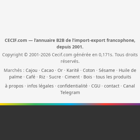
CECIF.com — l’annuaire B2B de l’import-export francophone,
depuis 2001.
Copyright © 2001-2026 Cecif.com générée en 0,171s. Tous droits
réservés.
Marchés :
Cajou
·
Cacao
·
Or
·
Karité
·
Coton
·
Sésame
·
Huile de
palme
·
Café
·
Riz
·
Sucre
·
Ciment
·
Bois
·
tous les produits
à propos
·
infos légales
·
confidentialité
·
CGU
·
contact
·
Canal
Telegram