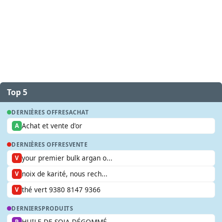
Top 5
DERNIÈRES OFFRES
ACHAT
Achat et vente d'or
A
DERNIÈRES OFFRES
VENTE
your premier bulk argan o...
V
noix de karité, nous rech...
V
thé vert 9380 8147 9366
V
DERNIERS
PRODUITS
HUILE DE SOJA DÉGOMMÉ
P