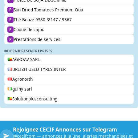
Sun Dried Tomatoes Premium Qua
P
Thé Bouze 9380 /8147 / 9367
P
Coque de cajou
P
Prestations de services
P
DERNIERES
ENTREPRISES
AGROAV SARL
BREIZH USED TYRES INTER
Agronorth
guihy sarl
Solutionplusconsulting
Rejoignez CECIF Annonces sur Telegram
@cecifcom — annonces à la une, alertes marchandises et