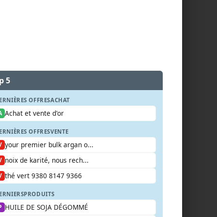
p 5
ERNIÈRES OFFRES
ACHAT
Achat et vente d'or
A
ERNIÈRES OFFRES
VENTE
your premier bulk argan o...
V
noix de karité, nous rech...
V
thé vert 9380 8147 9366
V
ERNIERS
PRODUITS
HUILE DE SOJA DÉGOMMÉ
P