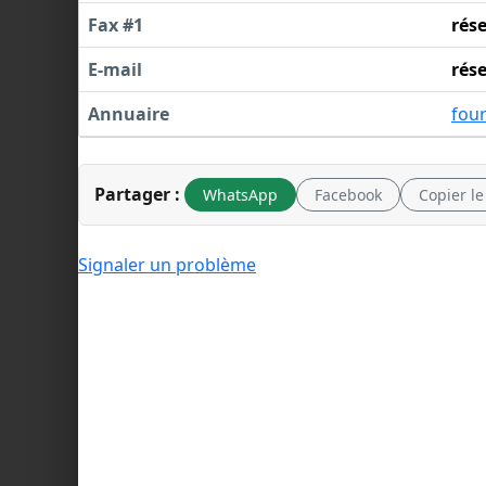
Fax #1
rés
E-mail
rés
Annuaire
fou
Partager :
WhatsApp
Facebook
Copier le
Signaler un problème