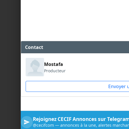
Contact
Mostafa
Producteur
Envoyer 
Rejoignez CECIF Annonces sur Telegra
@cecifcom — annonces à la une, alertes marchan