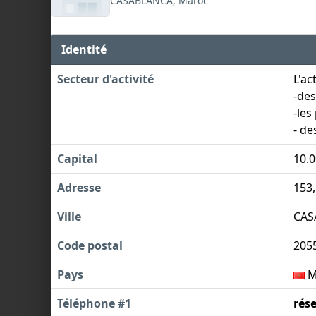
CASABLANCA, Maroc
Identité
Secteur d'activité
L'ac
-des
-les
- de
Capital
10.
Adresse
153
Ville
CAS
Code postal
205
Pays
M
Téléphone #1
rés