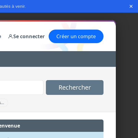
×
autés à venir.
Se connecter
Créer un compte
e
Rechercher
s…
envenue