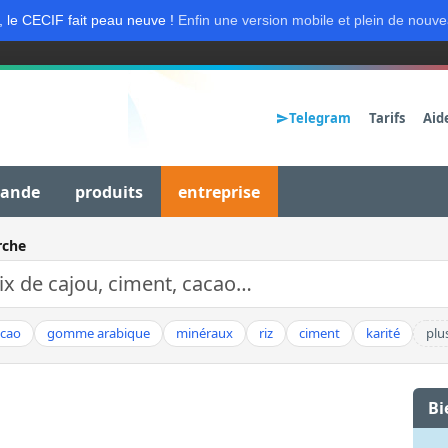
, le CECIF fait peau neuve !
Enfin une version mobile et plein de nouve
Telegram
Tarifs
Aid
mande
produits
entreprise
rche
acao
gomme arabique
minéraux
riz
ciment
karité
plu
Bi