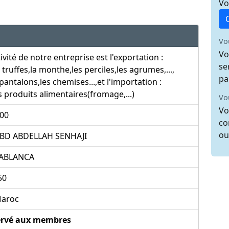
Vo
Vo
Vo
tivité de notre entreprise est l'exportation :
se
 truffes,la monthe,les perciles,les agrumes,...,
pa
 pantalons,les chemises...,et l'importation :
s produits alimentaires(fromage,...)
Vo
Vo
000
co
ou
,BD ABDELLAH SENHAJI
ABLANCA
50
aroc
ervé aux membres