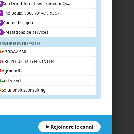
Sun Dried Tomatoes Premium Qua
P
Thé Bouze 9380 /8147 / 9367
P
Coque de cajou
P
Prestations de services
P
ERNIERES
ENTREPRISES
AGROAV SARL
BREIZH USED TYRES INTER
Agronorth
guihy sarl
Solutionplusconsulting
Rejoindre le canal