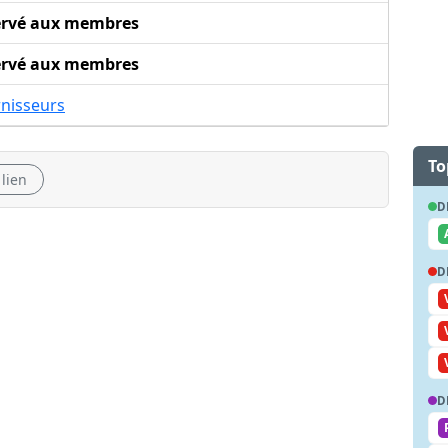
ervé aux membres
ervé aux membres
rnisseurs
To
 lien
D
D
D