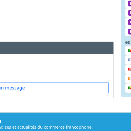
D
un message
m
dises et actualités du commerce francophone.