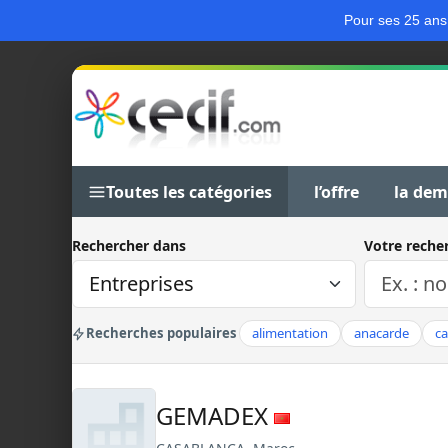
Pour ses 25 ans
Toutes les catégories
l’offre
la de
Rechercher dans
Votre reche
Recherches populaires
alimentation
anacarde
c
GEMADEX