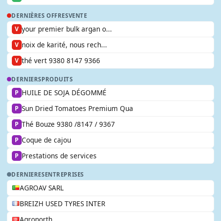
DERNIÈRES OFFRES
VENTE
your premier bulk argan o...
V
noix de karité, nous rech...
V
thé vert 9380 8147 9366
V
DERNIERS
PRODUITS
HUILE DE SOJA DÉGOMMÉ
P
Sun Dried Tomatoes Premium Qua
P
Thé Bouze 9380 /8147 / 9367
P
Coque de cajou
P
Prestations de services
P
DERNIERES
ENTREPRISES
AGROAV SARL
BREIZH USED TYRES INTER
Agronorth