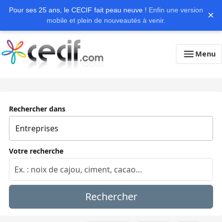
Pour ses 25 ans, le CECIF fait peau neuve !
Enfin une version
×
mobile et plein de nouveautés à venir.
Menu
Rechercher dans
Votre recherche
Rechercher