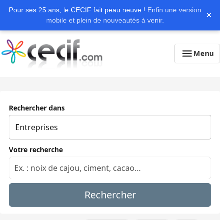
Pour ses 25 ans, le CECIF fait peau neuve !
Enfin une version
×
mobile et plein de nouveautés à venir.
Menu
Rechercher dans
Votre recherche
Rechercher