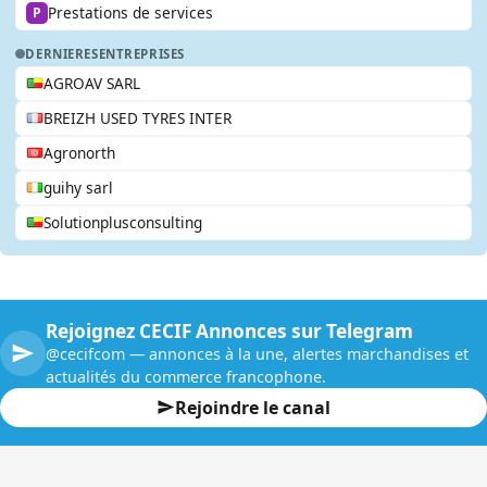
Prestations de services
P
DERNIERES
ENTREPRISES
AGROAV SARL
BREIZH USED TYRES INTER
Agronorth
guihy sarl
Solutionplusconsulting
Rejoignez CECIF Annonces sur Telegram
@cecifcom — annonces à la une, alertes marchandises et
actualités du commerce francophone.
Rejoindre le canal