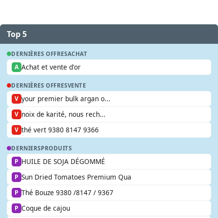
Top 5
DERNIÈRES OFFRES
ACHAT
Achat et vente d'or
A
DERNIÈRES OFFRES
VENTE
your premier bulk argan o...
V
noix de karité, nous rech...
V
thé vert 9380 8147 9366
V
DERNIERS
PRODUITS
HUILE DE SOJA DÉGOMMÉ
P
Sun Dried Tomatoes Premium Qua
P
Thé Bouze 9380 /8147 / 9367
P
Coque de cajou
P