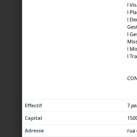
l Vi
l Pl
l De
Gest
l Ge
Miss
l Mi
l Tr
CON
Effectif
7
pe
Capital
150
Adresse
rua 