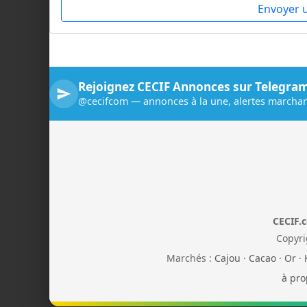
Envoyer 
Rejoignez CECIF Annonces sur Telegra
@cecifcom — annonces à la une, alertes marchan
CECIF.
Copyri
Marchés :
Cajou
·
Cacao
·
Or
·
à pro