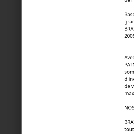
Basé
gran
BRA
2006
Avec
PATN
som
d'in
de v
maxi
NOS
BRA
tout