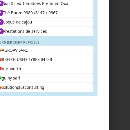
Sun Dried Tomatoes Premium Qua
P
Thé Bouze 9380 /8147 / 9367
P
Coque de cajou
P
Prestations de services
P
ERNIERES
ENTREPRISES
AGROAV SARL
BREIZH USED TYRES INTER
Agronorth
guihy sarl
Solutionplusconsulting