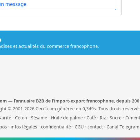
un message
m
dises et actualités du commerce francophone.
com — l’annuaire B2B de l’import-export francophone, depuis 200
ght © 2001-2026 Cecif.com générée en 0,349s. Tous droits réservés
Karité
·
Coton
·
Sésame
·
Huile de palme
·
Café
·
Riz
·
Sucre
·
Cimen
pos
·
infos légales
·
confidentialité
·
CGU
·
contact
·
Canal Telegram