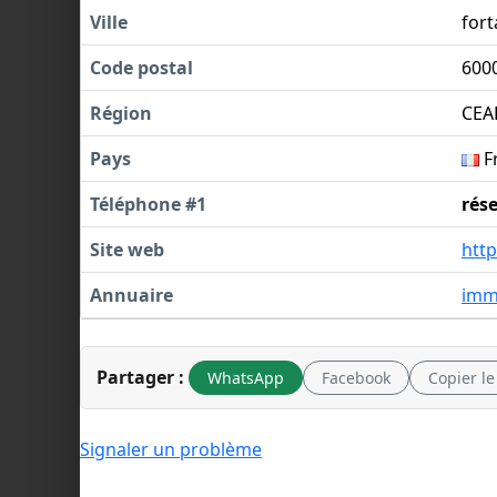
Ville
fort
Code postal
600
Région
CEA
Pays
F
Téléphone #1
rés
Site web
htt
Annuaire
immo
Partager :
WhatsApp
Facebook
Copier le
Signaler un problème