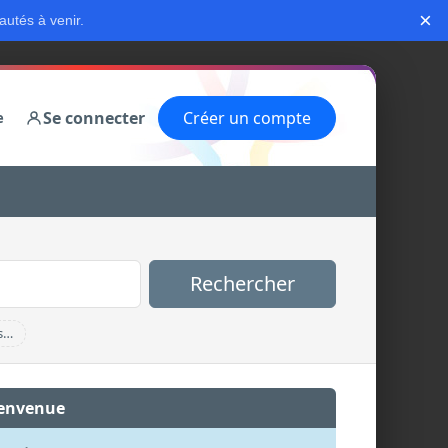
×
autés à venir.
Se connecter
Créer un compte
e
Rechercher
s…
envenue