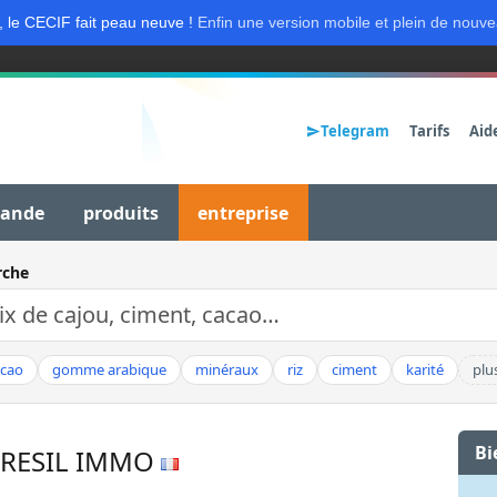
, le CECIF fait peau neuve !
Enfin une version mobile et plein de nouve
Telegram
Tarifs
Aid
mande
produits
entreprise
rche
acao
gomme arabique
minéraux
riz
ciment
karité
plu
Bi
BRESIL IMMO