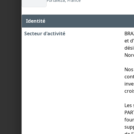
Fortaleza, France
Identité
Secteur d'activité
BRAZ
et d
dési
Nord
Nos 
cont
inve
croi
Les 
PART
four
supp
de l