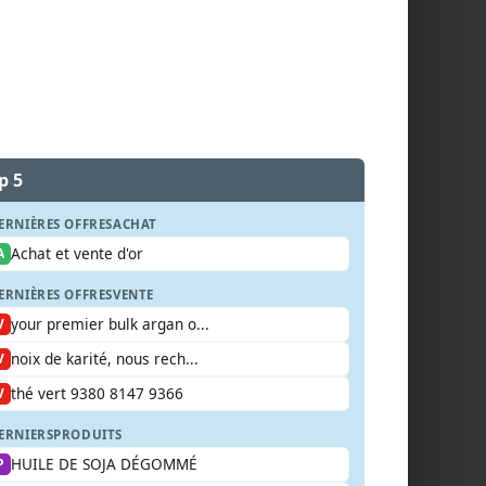
p 5
ERNIÈRES OFFRES
ACHAT
Achat et vente d'or
A
ERNIÈRES OFFRES
VENTE
your premier bulk argan o...
V
noix de karité, nous rech...
V
thé vert 9380 8147 9366
V
ERNIERS
PRODUITS
HUILE DE SOJA DÉGOMMÉ
P