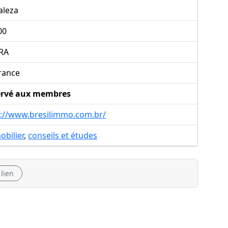
aleza
00
RA
rance
ervé aux membres
p://www.bresilimmo.com.br/
bilier
,
conseils et études
 lien