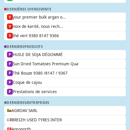
DERNIÈRES OFFRES
VENTE
your premier bulk argan o...
V
noix de karité, nous rech...
V
thé vert 9380 8147 9366
V
DERNIERS
PRODUITS
HUILE DE SOJA DÉGOMMÉ
P
Sun Dried Tomatoes Premium Qua
P
Thé Bouze 9380 /8147 / 9367
P
Coque de cajou
P
Prestations de services
P
DERNIERES
ENTREPRISES
AGROAV SARL
BREIZH USED TYRES INTER
Agronorth