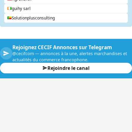
guihy sarl
Solutionplusconsulting
Rejoignez CECIF Annonces sur Telegram
@cecifcom — annonces à la une, alertes marchandises et
actualités du commerce francophone.
Rejoindre le canal