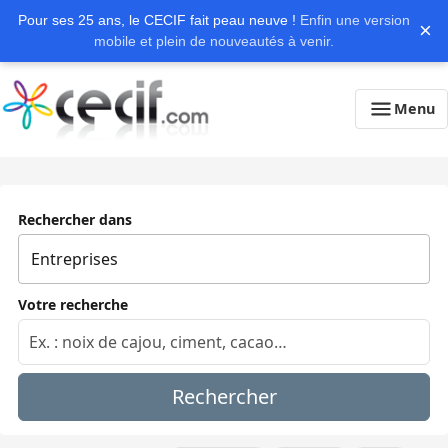
Pour ses 25 ans, le CECIF fait peau neuve !
Enfin une version
×
mobile et plein de nouveautés à venir.
Menu
Rechercher dans
Votre recherche
Rechercher