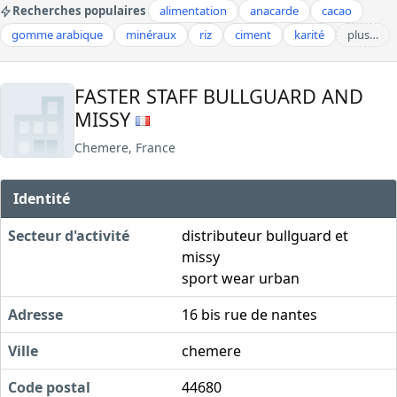
Recherches populaires
alimentation
anacarde
cacao
gomme arabique
minéraux
riz
ciment
karité
plus…
FASTER STAFF BULLGUARD AND
MISSY
Chemere, France
Identité
Secteur d'activité
distributeur bullguard et
missy
sport wear urban
Adresse
16 bis rue de nantes
Ville
chemere
Code postal
44680