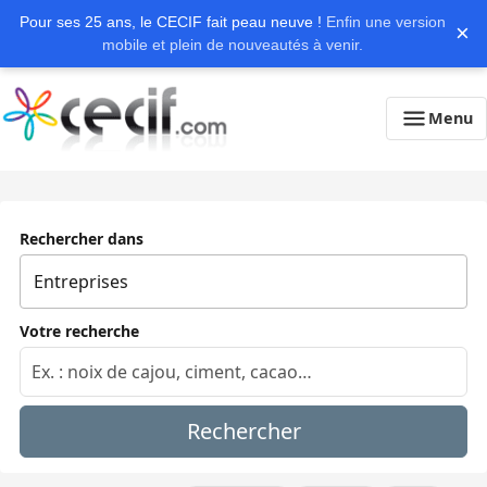
Pour ses 25 ans, le CECIF fait peau neuve !
Enfin une version
×
mobile et plein de nouveautés à venir.
Menu
Rechercher dans
Votre recherche
Rechercher