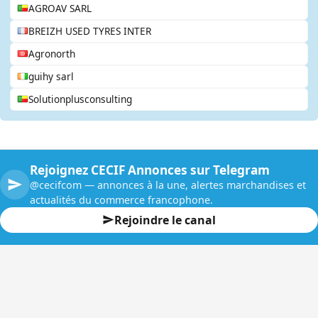
AGROAV SARL
BREIZH USED TYRES INTER
Agronorth
guihy sarl
Solutionplusconsulting
Rejoignez CECIF Annonces sur Telegram
@cecifcom — annonces à la une, alertes marchandises et
actualités du commerce francophone.
Rejoindre le canal