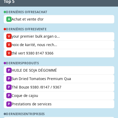
Top 5
DERNIÈRES OFFRES
ACHAT
Achat et vente d'or
A
DERNIÈRES OFFRES
VENTE
your premier bulk argan o...
V
noix de karité, nous rech...
V
thé vert 9380 8147 9366
V
DERNIERS
PRODUITS
HUILE DE SOJA DÉGOMMÉ
P
Sun Dried Tomatoes Premium Qua
P
Thé Bouze 9380 /8147 / 9367
P
Coque de cajou
P
Prestations de services
P
DERNIERES
ENTREPRISES