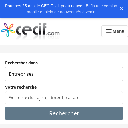
Pour ses 25 ans, le CECIF fait peau neuve !
Enfin une version
×
mobile et plein de nouveautés à venir.
Menu
Rechercher dans
Votre recherche
Rechercher