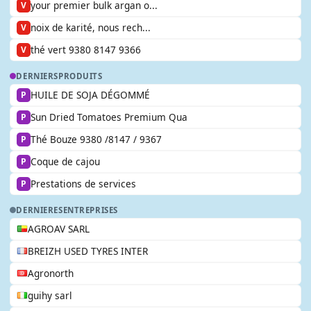
your premier bulk argan o...
V
noix de karité, nous rech...
V
thé vert 9380 8147 9366
V
DERNIERS
PRODUITS
HUILE DE SOJA DÉGOMMÉ
P
Sun Dried Tomatoes Premium Qua
P
Thé Bouze 9380 /8147 / 9367
P
Coque de cajou
P
Prestations de services
P
DERNIERES
ENTREPRISES
AGROAV SARL
BREIZH USED TYRES INTER
Agronorth
guihy sarl