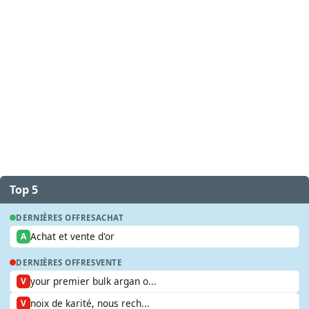
Top 5
DERNIÈRES OFFRES
ACHAT
Achat et vente d'or
A
DERNIÈRES OFFRES
VENTE
your premier bulk argan o...
V
noix de karité, nous rech...
V