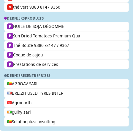
thé vert 9380 8147 9366
V
DERNIERS
PRODUITS
HUILE DE SOJA DÉGOMMÉ
P
Sun Dried Tomatoes Premium Qua
P
Thé Bouze 9380 /8147 / 9367
P
Coque de cajou
P
Prestations de services
P
DERNIERES
ENTREPRISES
AGROAV SARL
BREIZH USED TYRES INTER
Agronorth
guihy sarl
Solutionplusconsulting