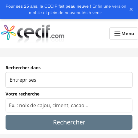
Pour ses 25 ans, le CECIF fait peau neuve !
Enfin une version
×
mobile et plein de nouveautés à venir.
Menu
Rechercher dans
Votre recherche
Rechercher