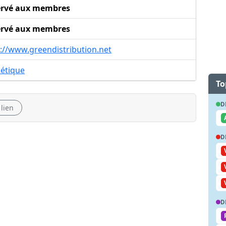
ervé aux membres
ervé aux membres
://www.greendistribution.net
hétique
To
D
 lien
D
D