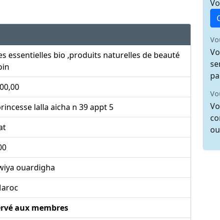
Vo
Vo
Vo
es essentielles bio ,produits naturelles de beauté
se
oin
pa
00,00
Vo
Vo
rincesse lalla aicha n 39 appt 5
co
at
ou
00
wiya ouardigha
aroc
ervé aux membres