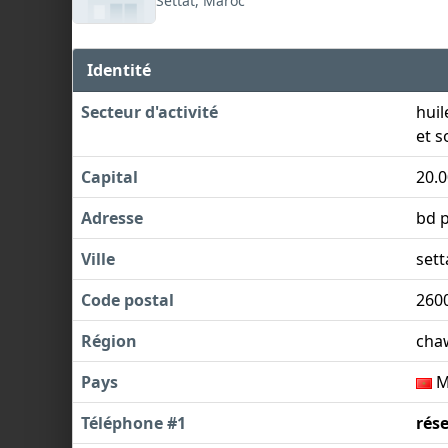
Settat, Maroc
Identité
Secteur d'activité
huil
et s
Capital
20.0
Adresse
bd p
Ville
sett
Code postal
260
Région
cha
Pays
M
Téléphone #1
rés