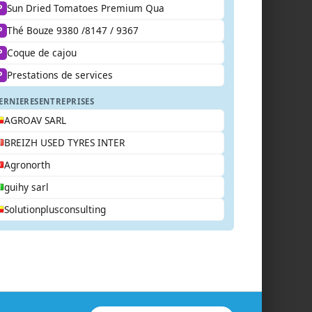
Sun Dried Tomatoes Premium Qua
P
Thé Bouze 9380 /8147 / 9367
P
Coque de cajou
P
Prestations de services
P
ERNIERES
ENTREPRISES
AGROAV SARL
BREIZH USED TYRES INTER
Agronorth
guihy sarl
Solutionplusconsulting