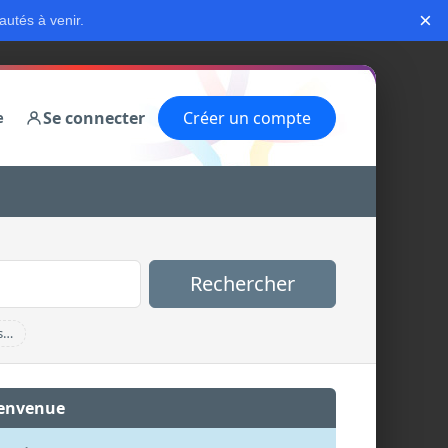
×
autés à venir.
Se connecter
Créer un compte
e
Rechercher
s…
envenue