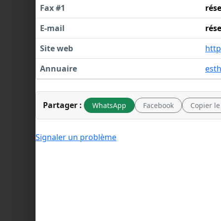
Fax #1
rés
E-mail
rés
Site web
http
Annuaire
est
Partager :
WhatsApp
Facebook
Copier le
Signaler un problème