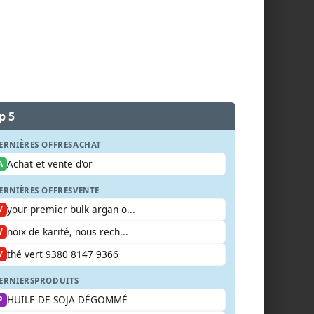
p 5
ERNIÈRES OFFRES
ACHAT
Achat et vente d'or
A
ERNIÈRES OFFRES
VENTE
your premier bulk argan o...
V
noix de karité, nous rech...
V
thé vert 9380 8147 9366
V
ERNIERS
PRODUITS
HUILE DE SOJA DÉGOMMÉ
P