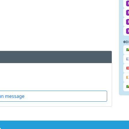
D
un message
m