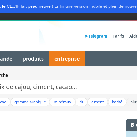
, le CECIF fait peau neuve !
Enfin une version mobile et plein de nouve
Telegram
Tarifs
Aid
mande
produits
entreprise
rche
acao
gomme arabique
minéraux
riz
ciment
karité
plu
Bi