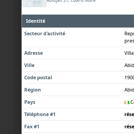
Abidjan 21, Côte-d'ivoire
Identité
Secteur d'activité
Repr
pres
Adresse
Vil
Ville
Abid
Code postal
190
Région
Abid
Pays
Cô
Téléphone #1
rés
Fax #1
rés