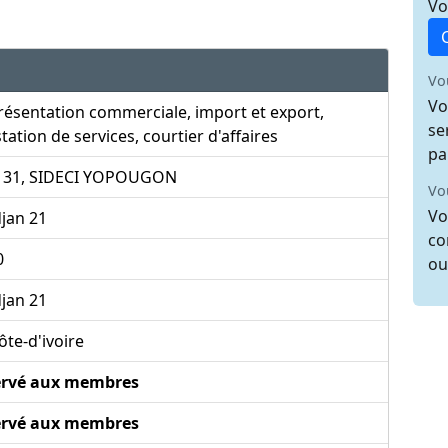
Vo
Vo
Vo
ésentation commerciale, import et export,
se
tation de services, courtier d'affaires
pa
la 31, SIDECI YOPOUGON
Vo
Vo
jan 21
co
0
ou
jan 21
te-d'ivoire
ervé aux membres
ervé aux membres