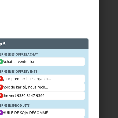
p 5
ERNIÈRES OFFRES
ACHAT
Achat et vente d'or
A
ERNIÈRES OFFRES
VENTE
your premier bulk argan o...
V
noix de karité, nous rech...
V
thé vert 9380 8147 9366
V
ERNIERS
PRODUITS
HUILE DE SOJA DÉGOMMÉ
P