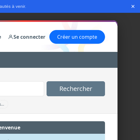
×
autés à venir.
Se connecter
Créer un compte
e
Rechercher
s…
envenue