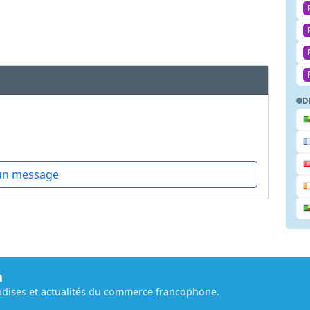
D
un message
m
dises et actualités du commerce francophone.