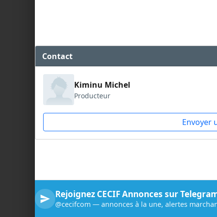
Contact
Kiminu Michel
Producteur
Envoyer 
Rejoignez CECIF Annonces sur Telegra
@cecifcom — annonces à la une, alertes marchan