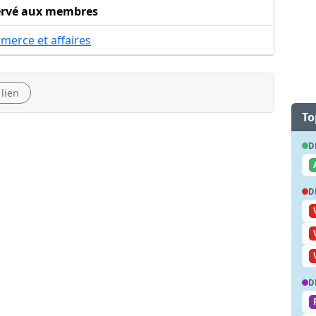
ervé aux membres
merce et affaires
 lien
To
D
D
D