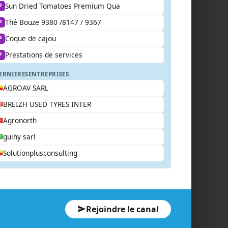
Sun Dried Tomatoes Premium Qua
P
Thé Bouze 9380 /8147 / 9367
P
Coque de cajou
P
Prestations de services
P
ERNIERES
ENTREPRISES
AGROAV SARL
BREIZH USED TYRES INTER
Agronorth
guihy sarl
Solutionplusconsulting
Rejoindre le canal