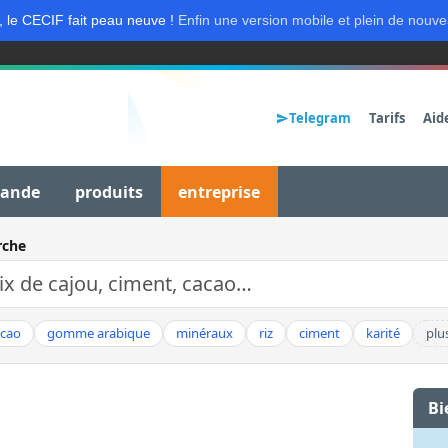
, le CECIF fait peau neuve !
Enfin une version mobile et plein de nouve
Telegram
Tarifs
Aid
mande
produits
entreprise
rche
acao
gomme arabique
minéraux
riz
ciment
karité
plu
Bi