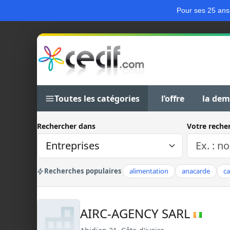
Pour ses 25 ans
Toutes les catégories
l’offre
la de
Rechercher dans
Votre reche
Recherches populaires
alimentation
anacarde
c
AIRC-AGENCY SARL