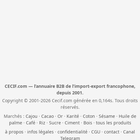
CECIF.com — l’annuaire B2B de l’import-export francophone,
depuis 2001.
Copyright © 2001-2026 Cecif.com générée en 0,164s. Tous droits
réservés.
Marchés :
Cajou
·
Cacao
·
Or
·
Karité
·
Coton
·
Sésame
·
Huile de
palme
·
Café
·
Riz
·
Sucre
·
Ciment
·
Bois
·
tous les produits
à propos
·
infos légales
·
confidentialité
·
CGU
·
contact
·
Canal
Telegram