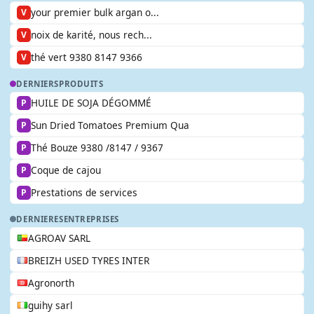
your premier bulk argan o...
V
noix de karité, nous rech...
V
thé vert 9380 8147 9366
V
DERNIERS
PRODUITS
HUILE DE SOJA DÉGOMMÉ
P
Sun Dried Tomatoes Premium Qua
P
Thé Bouze 9380 /8147 / 9367
P
Coque de cajou
P
Prestations de services
P
DERNIERES
ENTREPRISES
AGROAV SARL
BREIZH USED TYRES INTER
Agronorth
guihy sarl