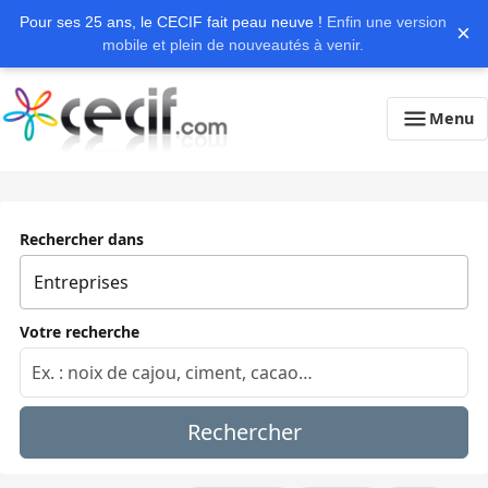
Pour ses 25 ans, le CECIF fait peau neuve !
Enfin une version
×
mobile et plein de nouveautés à venir.
Menu
Rechercher dans
Votre recherche
Rechercher