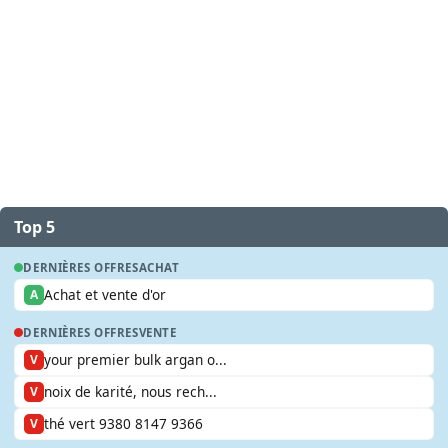
Top 5
DERNIÈRES OFFRES
ACHAT
Achat et vente d'or
A
DERNIÈRES OFFRES
VENTE
your premier bulk argan o...
V
noix de karité, nous rech...
V
thé vert 9380 8147 9366
V