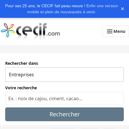
Pour ses 25 ans, le CECIF fait peau neuve !
Enfin une version
×
mobile et plein de nouveautés à venir.
Menu
Rechercher dans
Votre recherche
Rechercher