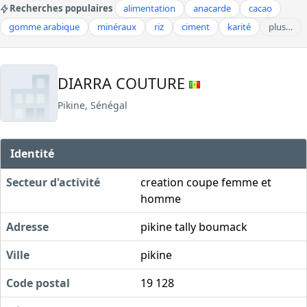
Recherches populaires
alimentation
anacarde
cacao
gomme arabique
minéraux
riz
ciment
karité
plus…
DIARRA COUTURE
Pikine, Sénégal
Identité
Secteur d'activité
creation coupe femme et
homme
Adresse
pikine tally boumack
Ville
pikine
Code postal
19 128