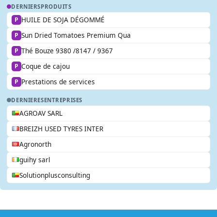
DERNIERS
PRODUITS
HUILE DE SOJA DÉGOMMÉ
P
Sun Dried Tomatoes Premium Qua
P
Thé Bouze 9380 /8147 / 9367
P
Coque de cajou
P
Prestations de services
P
DERNIERES
ENTREPRISES
AGROAV SARL
BREIZH USED TYRES INTER
Agronorth
guihy sarl
Solutionplusconsulting