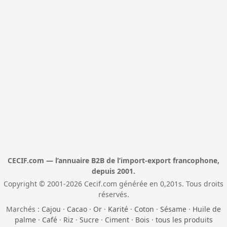
CECIF.com — l’annuaire B2B de l’import-export francophone,
depuis 2001.
Copyright © 2001-2026 Cecif.com générée en 0,201s. Tous droits
réservés.
Marchés :
Cajou
·
Cacao
·
Or
·
Karité
·
Coton
·
Sésame
·
Huile de
palme
·
Café
·
Riz
·
Sucre
·
Ciment
·
Bois
·
tous les produits