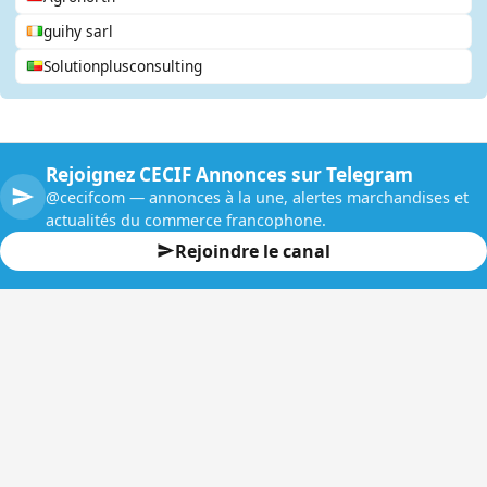
guihy sarl
Solutionplusconsulting
Rejoignez CECIF Annonces sur Telegram
@cecifcom — annonces à la une, alertes marchandises et
actualités du commerce francophone.
Rejoindre le canal