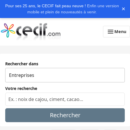
Pour ses 25 ans, le CECIF fait peau neuve !
Enfin une version
×
mobile et plein de nouveautés à venir.
Menu
Rechercher dans
Votre recherche
Rechercher