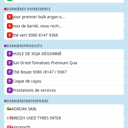
DERNIÈRES OFFRES
VENTE
your premier bulk argan o...
V
noix de karité, nous rech...
V
thé vert 9380 8147 9366
V
DERNIERS
PRODUITS
HUILE DE SOJA DÉGOMMÉ
P
Sun Dried Tomatoes Premium Qua
P
Thé Bouze 9380 /8147 / 9367
P
Coque de cajou
P
Prestations de services
P
DERNIERES
ENTREPRISES
AGROAV SARL
BREIZH USED TYRES INTER
Agronorth