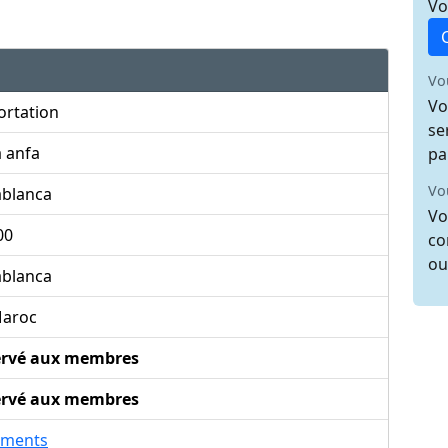
Vo
Vo
Vo
ortation
se
 anfa
pa
Vo
ablanca
Vo
00
co
ou
ablanca
aroc
ervé aux membres
ervé aux membres
ements