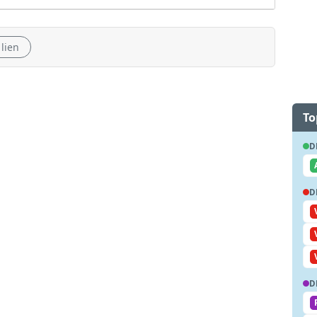
 lien
To
D
D
D