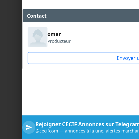
Contact
omar
Producteur
Envoyer 
Rejoignez CECIF Annonces sur Telegra
@cecifcom — annonces à la une, alertes marchan