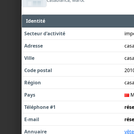
Casablanca, Maroc
Identité
Secteur d'activité
imp
Adresse
casa
Ville
cas
Code postal
201
Région
cas
Pays
M
Téléphone #1
rés
E-mail
rés
Annuaire
vêt