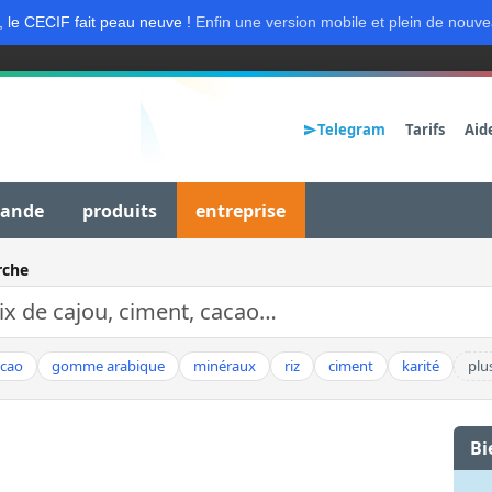
, le CECIF fait peau neuve !
Enfin une version mobile et plein de nouve
Telegram
Tarifs
Aid
mande
produits
entreprise
rche
acao
gomme arabique
minéraux
riz
ciment
karité
plu
Bi