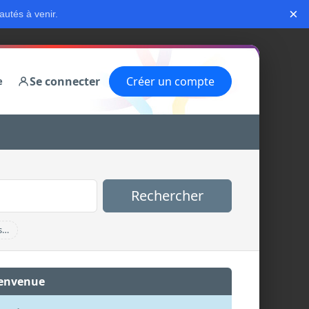
×
autés à venir.
Se connecter
Créer un compte
e
Rechercher
s…
envenue