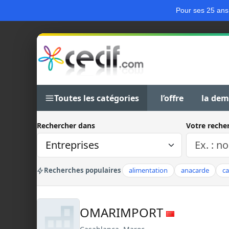
Pour ses 25 ans
Toutes les catégories
l’offre
la de
Rechercher dans
Votre reche
Recherches populaires
alimentation
anacarde
c
OMARIMPORT