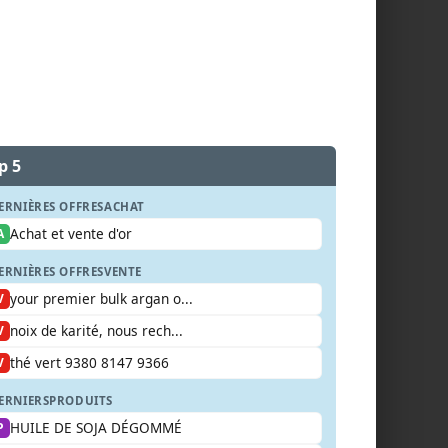
p 5
ERNIÈRES OFFRES
ACHAT
Achat et vente d'or
A
ERNIÈRES OFFRES
VENTE
your premier bulk argan o...
V
noix de karité, nous rech...
V
thé vert 9380 8147 9366
V
ERNIERS
PRODUITS
HUILE DE SOJA DÉGOMMÉ
P