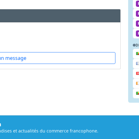
D
un message
m
dises et actualités du commerce francophone.