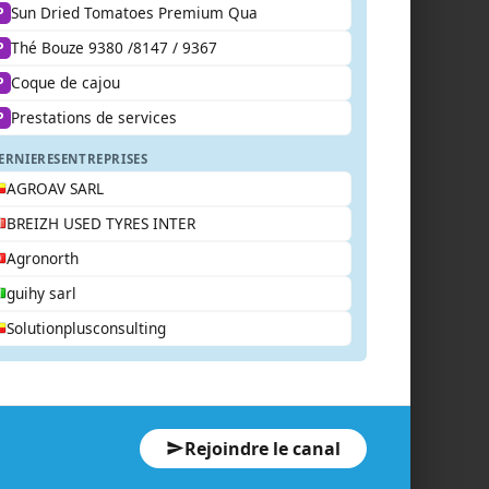
Sun Dried Tomatoes Premium Qua
P
Thé Bouze 9380 /8147 / 9367
P
Coque de cajou
P
Prestations de services
P
ERNIERES
ENTREPRISES
AGROAV SARL
BREIZH USED TYRES INTER
Agronorth
guihy sarl
Solutionplusconsulting
Rejoindre le canal