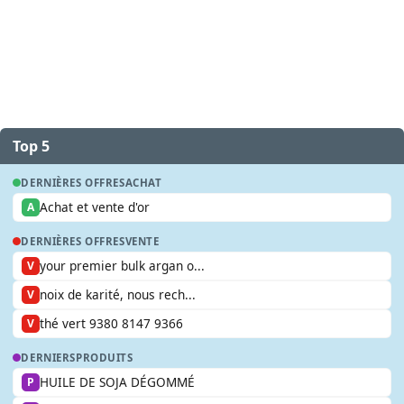
Top 5
DERNIÈRES OFFRES
ACHAT
Achat et vente d'or
A
DERNIÈRES OFFRES
VENTE
your premier bulk argan o...
V
noix de karité, nous rech...
V
thé vert 9380 8147 9366
V
DERNIERS
PRODUITS
HUILE DE SOJA DÉGOMMÉ
P