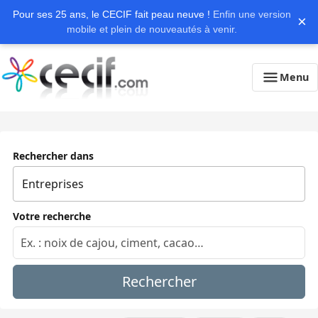
Pour ses 25 ans, le CECIF fait peau neuve !
Enfin une version
×
mobile et plein de nouveautés à venir.
Menu
Rechercher dans
Votre recherche
Rechercher