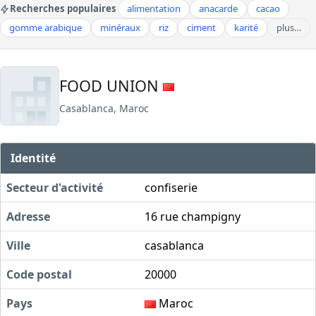
Recherches populaires
alimentation
anacarde
cacao
gomme arabique
minéraux
riz
ciment
karité
plus…
FOOD UNION
Casablanca, Maroc
Identité
Secteur d'activité
confiserie
Adresse
16 rue champigny
Ville
casablanca
Code postal
20000
Pays
Maroc