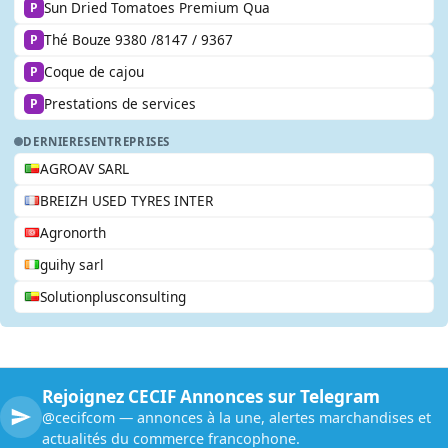
Sun Dried Tomatoes Premium Qua
P
Thé Bouze 9380 /8147 / 9367
P
Coque de cajou
P
Prestations de services
P
DERNIERES
ENTREPRISES
AGROAV SARL
BREIZH USED TYRES INTER
Agronorth
guihy sarl
Solutionplusconsulting
Rejoignez CECIF Annonces sur Telegram
@cecifcom — annonces à la une, alertes marchandises et
actualités du commerce francophone.