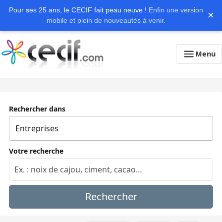
Pour ses 25 ans, le CECIF fait peau neuve !
Enfin une version
×
mobile et plein de nouveautés à venir.
Menu
Rechercher dans
Votre recherche
Rechercher