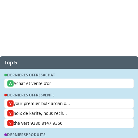
Top 5
DERNIÈRES OFFRES
ACHAT
Achat et vente d'or
A
DERNIÈRES OFFRES
VENTE
your premier bulk argan o...
V
noix de karité, nous rech...
V
thé vert 9380 8147 9366
V
DERNIERS
PRODUITS