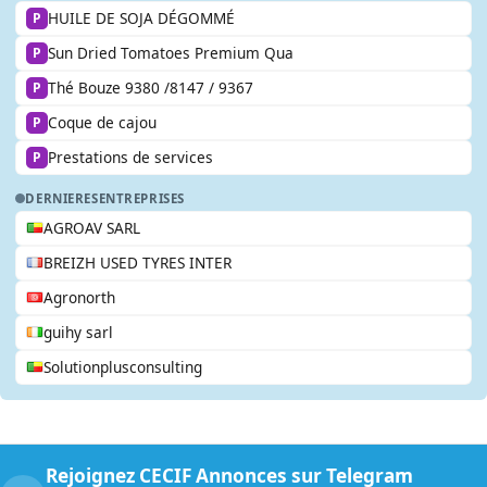
HUILE DE SOJA DÉGOMMÉ
P
Sun Dried Tomatoes Premium Qua
P
Thé Bouze 9380 /8147 / 9367
P
Coque de cajou
P
Prestations de services
P
DERNIERES
ENTREPRISES
AGROAV SARL
BREIZH USED TYRES INTER
Agronorth
guihy sarl
Solutionplusconsulting
Rejoignez CECIF Annonces sur Telegram