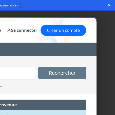
×
autés à venir.
Se connecter
Créer un compte
e
Rechercher
s…
envenue