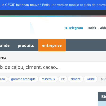
, le CECIF fait peau neuve !
Enfin une version mobile et plein de nouve
Telegram
Tarifs
Aid
mande
produits
entreprise
rche
acao
gomme arabique
minéraux
riz
ciment
karité
plu
Bi