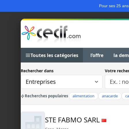
Pour ses 25 ans
Toutes les catégories
l’offre
la de
Rechercher dans
Votre reche
Recherches populaires
alimentation
anacarde
c
STE FABMO SARL