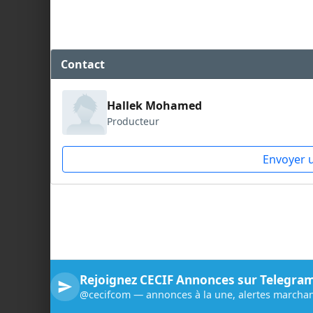
Contact
Hallek Mohamed
Producteur
Envoyer 
Rejoignez CECIF Annonces sur Telegra
@cecifcom — annonces à la une, alertes marchan