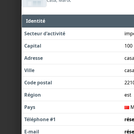
Casa, Maroc
Identité
Secteur d'activité
imp
Capital
100
Adresse
cas
Ville
cas
Code postal
221
Région
est
Pays
M
Téléphone #1
rés
E-mail
rés