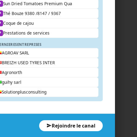
Sun Dried Tomatoes Premium Qua
P
Thé Bouze 9380 /8147 / 9367
P
Coque de cajou
P
Prestations de services
P
ERNIERES
ENTREPRISES
AGROAV SARL
BREIZH USED TYRES INTER
Agronorth
guihy sarl
Solutionplusconsulting
Rejoindre le canal