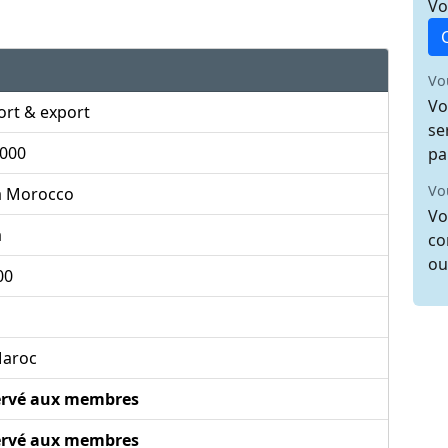
Vo
Vo
Vo
ort & export
se
 000
pa
Vo
a Morocco
Vo
a
co
ou
00
aroc
ervé aux membres
ervé aux membres