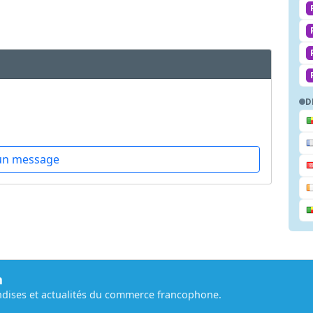
D
un message
m
dises et actualités du commerce francophone.