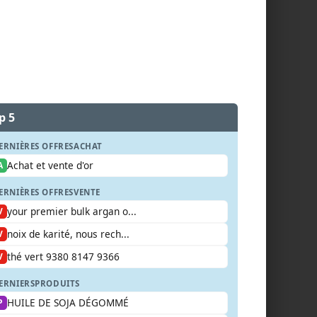
p 5
ERNIÈRES OFFRES
ACHAT
Achat et vente d'or
A
ERNIÈRES OFFRES
VENTE
your premier bulk argan o...
V
noix de karité, nous rech...
V
thé vert 9380 8147 9366
V
ERNIERS
PRODUITS
HUILE DE SOJA DÉGOMMÉ
P