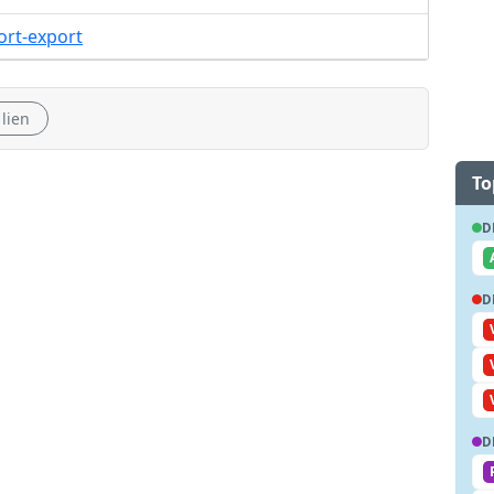
ort-export
 lien
To
D
D
D