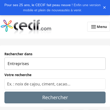
Pour ses 25 ans, le CECIF fait peau neuve !
Enfin une version
×
mobile et plein de nouveautés à venir.
Menu
Rechercher dans
Votre recherche
Rechercher