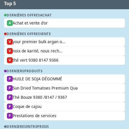
Top 5
DERNIÈRES OFFRES
ACHAT
Achat et vente d'or
A
DERNIÈRES OFFRES
VENTE
your premier bulk argan o...
V
noix de karité, nous rech...
V
thé vert 9380 8147 9366
V
DERNIERS
PRODUITS
HUILE DE SOJA DÉGOMMÉ
P
Sun Dried Tomatoes Premium Qua
P
Thé Bouze 9380 /8147 / 9367
P
Coque de cajou
P
Prestations de services
P
DERNIERES
ENTREPRISES