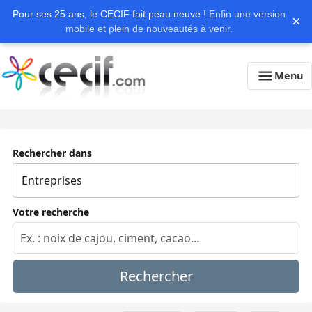
Pour ses 25 ans, le CECIF fait peau neuve !
Enfin une version
×
mobile et plein de nouveautés à venir.
Menu
Rechercher dans
Votre recherche
Rechercher