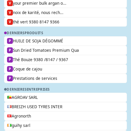
your premier bulk argan o...
V
noix de karité, nous rech...
V
thé vert 9380 8147 9366
V
DERNIERS
PRODUITS
HUILE DE SOJA DÉGOMMÉ
P
Sun Dried Tomatoes Premium Qua
P
Thé Bouze 9380 /8147 / 9367
P
Coque de cajou
P
Prestations de services
P
DERNIERES
ENTREPRISES
AGROAV SARL
BREIZH USED TYRES INTER
Agronorth
guihy sarl