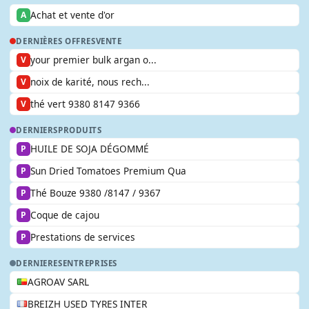
Achat et vente d'or
A
DERNIÈRES OFFRES
VENTE
your premier bulk argan o...
V
noix de karité, nous rech...
V
thé vert 9380 8147 9366
V
DERNIERS
PRODUITS
HUILE DE SOJA DÉGOMMÉ
P
Sun Dried Tomatoes Premium Qua
P
Thé Bouze 9380 /8147 / 9367
P
Coque de cajou
P
Prestations de services
P
DERNIERES
ENTREPRISES
AGROAV SARL
BREIZH USED TYRES INTER