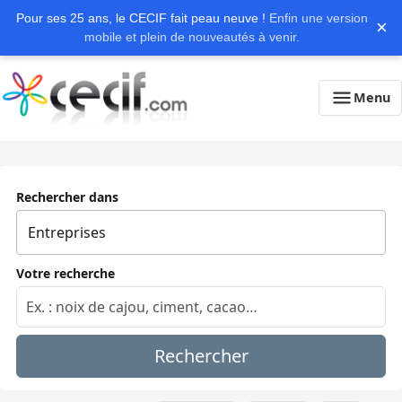
Pour ses 25 ans, le CECIF fait peau neuve !
Enfin une version
×
mobile et plein de nouveautés à venir.
Menu
Rechercher dans
Votre recherche
Rechercher