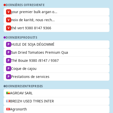
DERNIÈRES OFFRES
VENTE
your premier bulk argan o...
V
noix de karité, nous rech...
V
thé vert 9380 8147 9366
V
DERNIERS
PRODUITS
HUILE DE SOJA DÉGOMMÉ
P
Sun Dried Tomatoes Premium Qua
P
Thé Bouze 9380 /8147 / 9367
P
Coque de cajou
P
Prestations de services
P
DERNIERES
ENTREPRISES
AGROAV SARL
BREIZH USED TYRES INTER
Agronorth