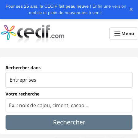
Pour ses 25 ans, le CECIF fait peau neuve !
Enfin une version
×
mobile et plein de nouveautés à venir.
Menu
Rechercher dans
Votre recherche
Rechercher