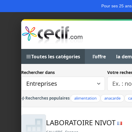
Pour ses 25 ans
Toutes les catégories
l’offre
la de
Rechercher dans
Votre reche
Recherches populaires
alimentation
anacarde
c
LABORATOIRE NIVOT