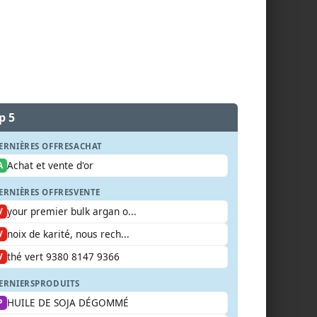
p 5
ERNIÈRES OFFRES
ACHAT
Achat et vente d'or
A
ERNIÈRES OFFRES
VENTE
your premier bulk argan o...
V
noix de karité, nous rech...
V
thé vert 9380 8147 9366
V
ERNIERS
PRODUITS
HUILE DE SOJA DÉGOMMÉ
P