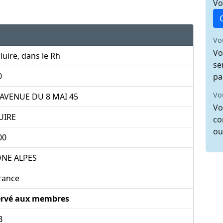
Vo
Vo
Vo
luire, dans le Rh
se
0
pa
Vo
 AVENUE DU 8 MAI 45
Vo
UIRE
co
ou
00
NE ALPES
rance
ervé aux membres
B