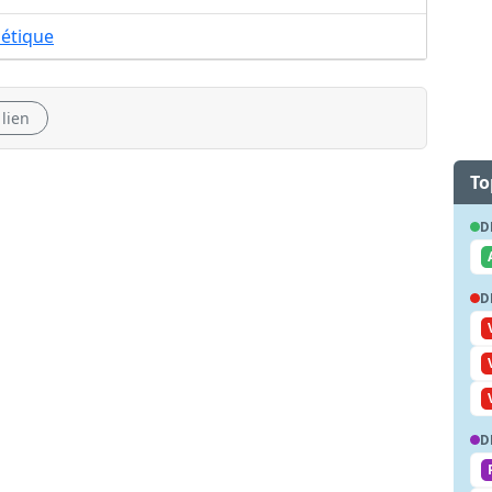
hétique
 lien
To
D
D
D