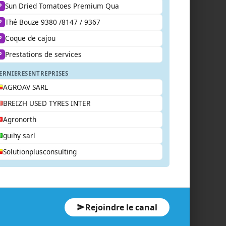
Sun Dried Tomatoes Premium Qua
P
Thé Bouze 9380 /8147 / 9367
P
Coque de cajou
P
Prestations de services
P
ERNIERES
ENTREPRISES
AGROAV SARL
BREIZH USED TYRES INTER
Agronorth
guihy sarl
Solutionplusconsulting
Rejoindre le canal