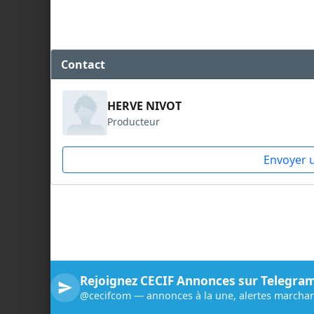
Contact
HERVE NIVOT
Producteur
Envoyer 
Rejoignez CECIF Annonces sur Telegra
@cecifcom — annonces à la une, alertes marchan