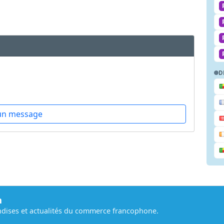
D
un message
m
dises et actualités du commerce francophone.