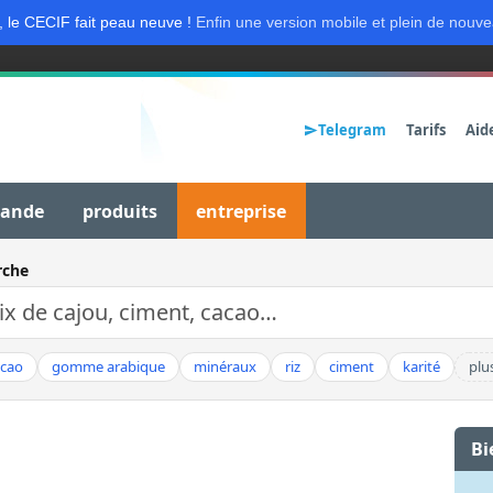
, le CECIF fait peau neuve !
Enfin une version mobile et plein de nouve
Telegram
Tarifs
Aid
mande
produits
entreprise
rche
acao
gomme arabique
minéraux
riz
ciment
karité
plu
Bi