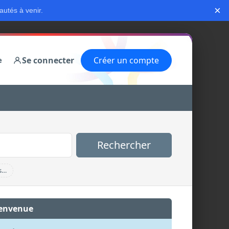
×
autés à venir.
Se connecter
Créer un compte
e
Rechercher
s…
envenue