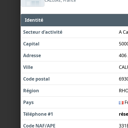
CALUIRE, France
Identité
Secteur d'activité
A Ca
Capital
500
Adresse
406
Ville
CAL
Code postal
693
Région
RHO
Pays
F
Téléphone #1
rés
Code NAF/APE
331