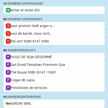
DERNIÈRES OFFRES
ACHAT
Achat et vente d'or
A
DERNIÈRES OFFRES
VENTE
your premier bulk argan o...
V
noix de karité, nous rech...
V
thé vert 9380 8147 9366
V
DERNIERS
PRODUITS
HUILE DE SOJA DÉGOMMÉ
P
Sun Dried Tomatoes Premium Qua
P
Thé Bouze 9380 /8147 / 9367
P
Coque de cajou
P
Prestations de services
P
DERNIERES
ENTREPRISES
AGROAV SARL