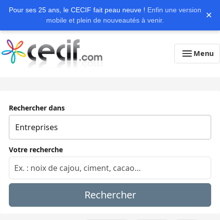
Pour ses 25 ans, le CECIF fait peau neuve !
Enfin une version
×
mobile et plein de nouveautés à venir.
Menu
Rechercher dans
Votre recherche
Rechercher