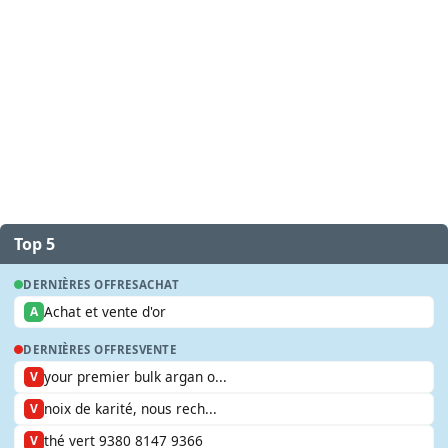
Top 5
DERNIÈRES OFFRES
ACHAT
Achat et vente d'or
A
DERNIÈRES OFFRES
VENTE
your premier bulk argan o...
V
noix de karité, nous rech...
V
thé vert 9380 8147 9366
V