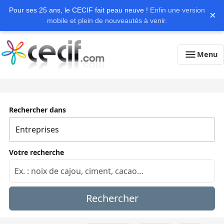
Pour ses 25 ans, le CECIF fait peau neuve !
Enfin une version
×
mobile et plein de nouveautés à venir.
Menu
Rechercher dans
Votre recherche
Rechercher