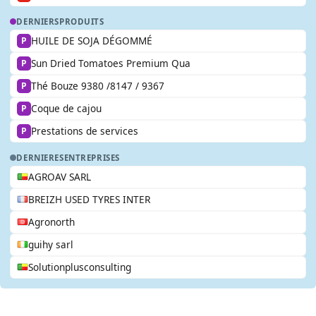
DERNIERS
PRODUITS
HUILE DE SOJA DÉGOMMÉ
P
Sun Dried Tomatoes Premium Qua
P
Thé Bouze 9380 /8147 / 9367
P
Coque de cajou
P
Prestations de services
P
DERNIERES
ENTREPRISES
AGROAV SARL
BREIZH USED TYRES INTER
Agronorth
guihy sarl
Solutionplusconsulting