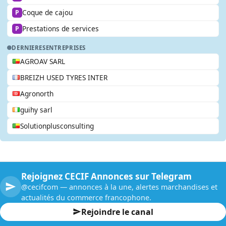
Coque de cajou
P
Prestations de services
P
DERNIERES
ENTREPRISES
AGROAV SARL
BREIZH USED TYRES INTER
Agronorth
guihy sarl
Solutionplusconsulting
Rejoignez CECIF Annonces sur Telegram
@cecifcom — annonces à la une, alertes marchandises et
actualités du commerce francophone.
Rejoindre le canal