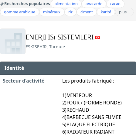
Recherches populaires
alimentation
anacarde
cacao
gomme arabique
minéraux
riz
ciment
karité
plus…
ENERJI ISı SISTEMLERI
ESKISEHIR, Turquie
Identité
Secteur d'activité
Les produits fabriqué :
1)MINI FOUR
2)FOUR / (FORME RONDE)
3)RECHAUD
4)BARBECUE SANS FUMEE
5)PLAQUE ELECTRIQUE
6)RADIATEUR RADIANT