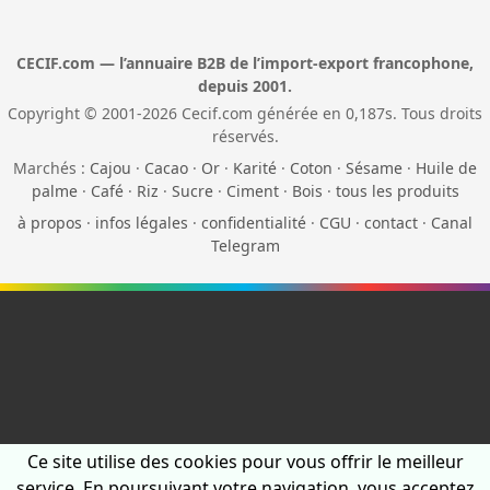
CECIF.com — l’annuaire B2B de l’import-export francophone,
depuis 2001.
Copyright © 2001-2026 Cecif.com générée en 0,187s. Tous droits
réservés.
Marchés :
Cajou
·
Cacao
·
Or
·
Karité
·
Coton
·
Sésame
·
Huile de
palme
·
Café
·
Riz
·
Sucre
·
Ciment
·
Bois
·
tous les produits
à propos
·
infos légales
·
confidentialité
·
CGU
·
contact
·
Canal
Telegram
Ce site utilise des cookies pour vous offrir le meilleur
service. En poursuivant votre navigation, vous acceptez