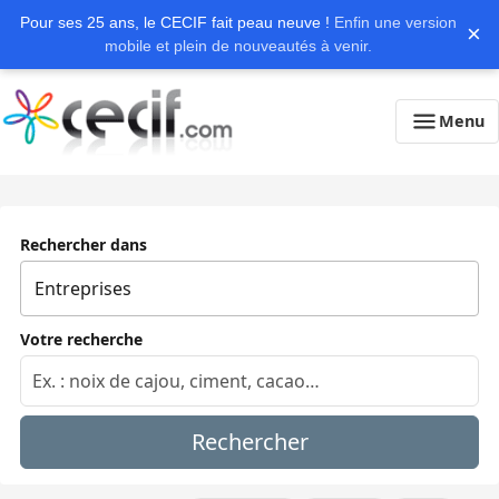
Pour ses 25 ans, le CECIF fait peau neuve !
Enfin une version
×
mobile et plein de nouveautés à venir.
Menu
Rechercher dans
Votre recherche
Rechercher