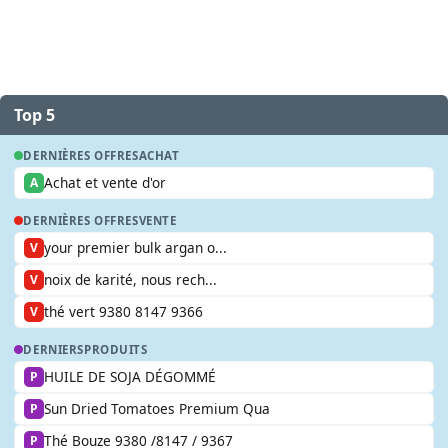
Top 5
DERNIÈRES OFFRES
ACHAT
Achat et vente d'or
A
DERNIÈRES OFFRES
VENTE
your premier bulk argan o...
V
noix de karité, nous rech...
V
thé vert 9380 8147 9366
V
DERNIERS
PRODUITS
HUILE DE SOJA DÉGOMMÉ
P
Sun Dried Tomatoes Premium Qua
P
Thé Bouze 9380 /8147 / 9367
P