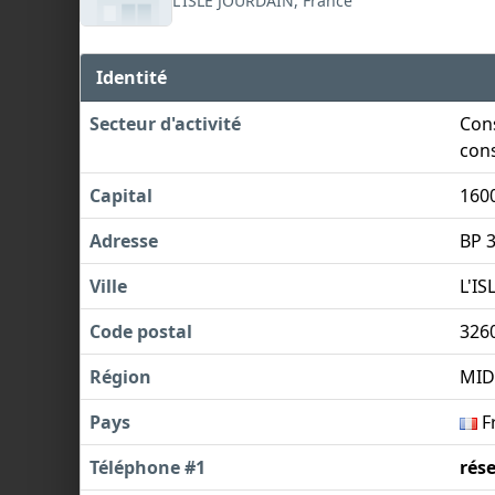
L'ISLE JOURDAIN, France
Identité
Secteur d'activité
Cons
cons
Capital
160
Adresse
BP 
Ville
L'I
Code postal
326
Région
MID
Pays
F
Téléphone #1
rés