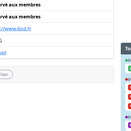
ervé aux membres
ervé aux membres
://www.ibsd.fr
G
To
eil
D
 lien
D
D