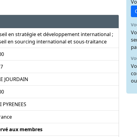
Vo
Vo
Vo
eil en stratégie et développement international ;
se
eil en sourcing international et sous-traitance
pa
00
Vo
Vo
37
co
SLE JOURDAIN
ou
00
I PYRENEES
rance
ervé aux membres