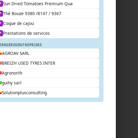
Sun Dried Tomatoes Premium Qua
P
Thé Bouze 9380 /8147 / 9367
P
Coque de cajou
P
Prestations de services
P
ERNIERES
ENTREPRISES
AGROAV SARL
BREIZH USED TYRES INTER
Agronorth
guihy sarl
Solutionplusconsulting