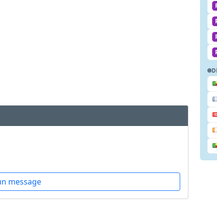
D
un message