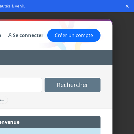
×
autés à venir.
Se connecter
Créer un compte
e
Rechercher
s…
envenue