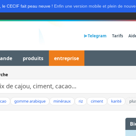
, le CECIF fait peau neuve !
Enfin une version mobile et plein de nouve
Telegram
Tarifs
Aid
mande
produits
entreprise
rche
acao
gomme arabique
minéraux
riz
ciment
karité
plu
Bi