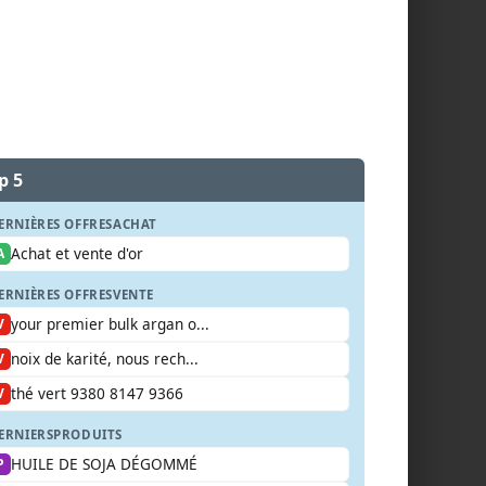
p 5
ERNIÈRES OFFRES
ACHAT
Achat et vente d'or
A
ERNIÈRES OFFRES
VENTE
your premier bulk argan o...
V
noix de karité, nous rech...
V
thé vert 9380 8147 9366
V
ERNIERS
PRODUITS
HUILE DE SOJA DÉGOMMÉ
P