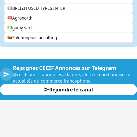
BREIZH USED TYRES INTER
Agronorth
guihy sarl
Solutionplusconsulting
Rejoignez CECIF Annonces sur Telegram
@cecifcom — annonces à la une, alertes marchandises et
actualités du commerce francophone.
Rejoindre le canal