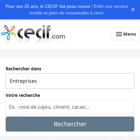
Pour ses 25 ans, le CECIF fait peau neuve !
Enfin une version
×
mobile et plein de nouveautés à venir.
Menu
Rechercher dans
Votre recherche
Rechercher