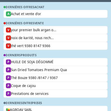
DERNIÈRES OFFRES
ACHAT
Achat et vente d'or
A
DERNIÈRES OFFRES
VENTE
your premier bulk argan o...
V
noix de karité, nous rech...
V
thé vert 9380 8147 9366
V
DERNIERS
PRODUITS
HUILE DE SOJA DÉGOMMÉ
P
Sun Dried Tomatoes Premium Qua
P
Thé Bouze 9380 /8147 / 9367
P
Coque de cajou
P
Prestations de services
P
DERNIERES
ENTREPRISES
AGROAV SARL