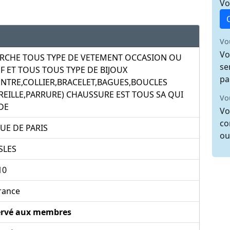
Vo
Vo
Vo
RCHE TOUS TYPE DE VETEMENT OCCASION OU
se
F ET TOUS TOUS TYPE DE BIJOUX
pa
NTRE,COLLIER,BRACELET,BAGUES,BOUCLES
REILLE,PARRURE) CHAUSSURE EST TOUS SA QUI
Vo
DE
Vo
co
RUE DE PARIS
ou
SLES
10
rance
ervé aux membres