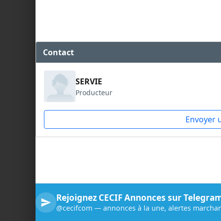
Contact
SERVIE
Producteur
Envoyer 
Rejoignez CECIF Annonces sur Telegra
@cecifcom — annonces à la une, alertes marchan