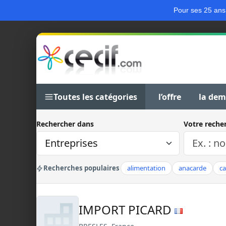
Pour ses 25 ans
Toutes les catégories
l’offre
la de
Rechercher dans
Votre reche
Recherches populaires
alimentation
anacarde
c
IMPORT PICARD