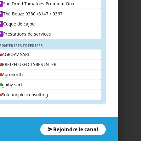
Sun Dried Tomatoes Premium Qua
P
Thé Bouze 9380 /8147 / 9367
P
Coque de cajou
P
Prestations de services
P
ERNIERES
ENTREPRISES
AGROAV SARL
BREIZH USED TYRES INTER
Agronorth
guihy sarl
Solutionplusconsulting
Rejoindre le canal