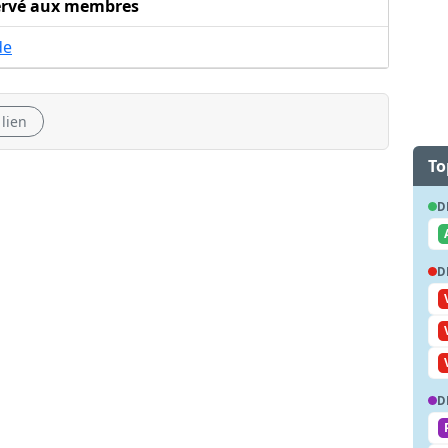
ervé aux membres
de
 lien
To
D
D
D