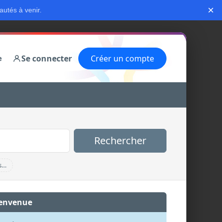
×
autés à venir.
Se connecter
Créer un compte
e
Rechercher
s…
envenue