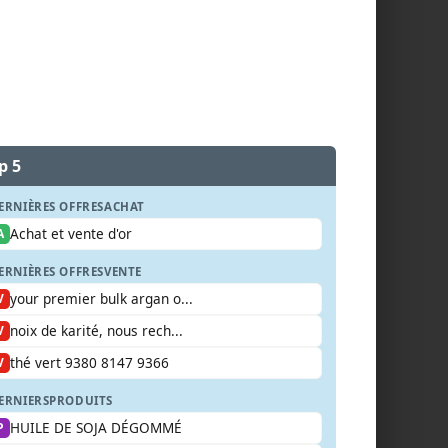
p 5
ERNIÈRES OFFRES
ACHAT
Achat et vente d'or
A
ERNIÈRES OFFRES
VENTE
your premier bulk argan o...
V
noix de karité, nous rech...
V
thé vert 9380 8147 9366
V
ERNIERS
PRODUITS
HUILE DE SOJA DÉGOMMÉ
P