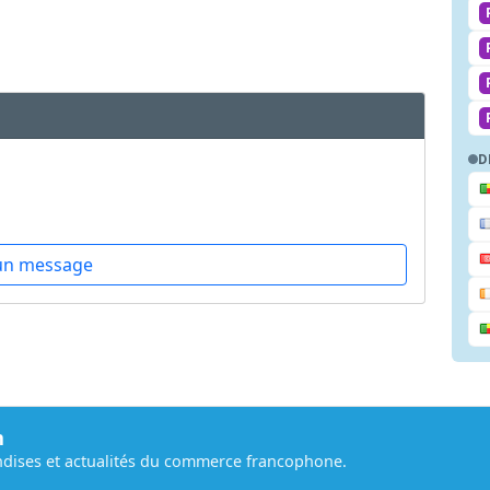
D
un message
m
dises et actualités du commerce francophone.