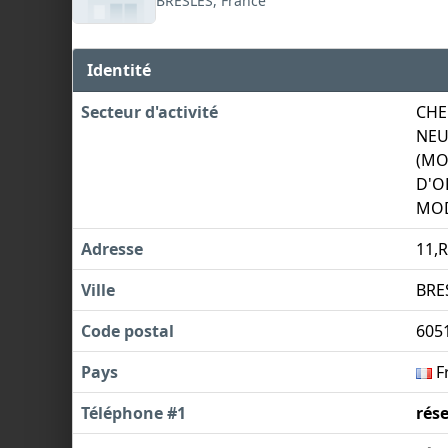
BRESLES, France
Identité
Secteur d'activité
CHE
NEU
(MO
D'O
MO
Adresse
11,
Ville
BRE
Code postal
605
Pays
F
Téléphone #1
rés