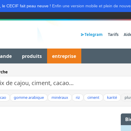
, le CECIF fait peau neuve !
Enfin une version mobile et plein de nouve
Telegram
Tarifs
Aid
mande
produits
entreprise
rche
acao
gomme arabique
minéraux
riz
ciment
karité
plu
Bi