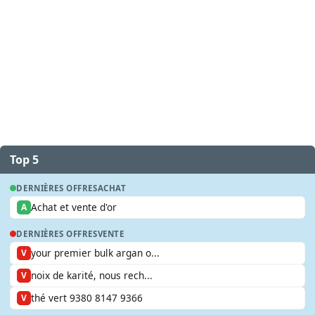
Top 5
DERNIÈRES OFFRES
ACHAT
Achat et vente d'or
A
DERNIÈRES OFFRES
VENTE
your premier bulk argan o...
V
noix de karité, nous rech...
V
thé vert 9380 8147 9366
V