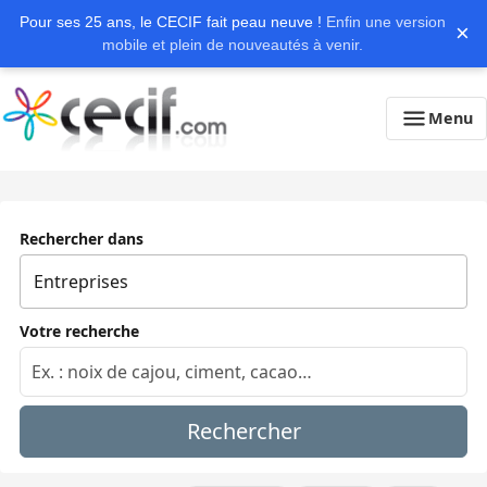
Pour ses 25 ans, le CECIF fait peau neuve !
Enfin une version
×
mobile et plein de nouveautés à venir.
Menu
Rechercher dans
Votre recherche
Rechercher