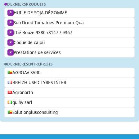
DERNIERS
PRODUITS
HUILE DE SOJA DÉGOMMÉ
P
Sun Dried Tomatoes Premium Qua
P
Thé Bouze 9380 /8147 / 9367
P
Coque de cajou
P
Prestations de services
P
DERNIERES
ENTREPRISES
AGROAV SARL
BREIZH USED TYRES INTER
Agronorth
guihy sarl
Solutionplusconsulting