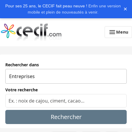
Pour ses 25 ans, le CECIF fait peau neuve !
Enfin une version
×
mobile et plein de nouveautés à venir.
Menu
Rechercher dans
Votre recherche
Rechercher