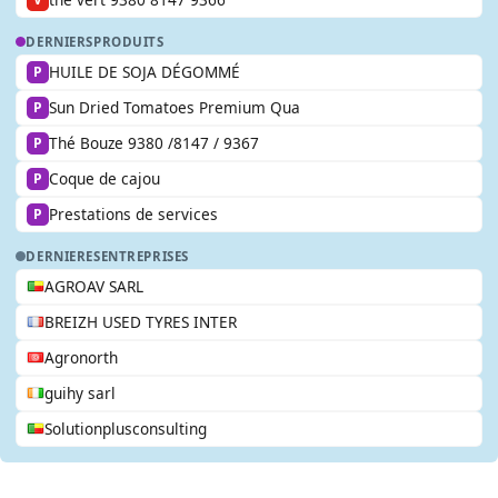
DERNIERS
PRODUITS
HUILE DE SOJA DÉGOMMÉ
P
Sun Dried Tomatoes Premium Qua
P
Thé Bouze 9380 /8147 / 9367
P
Coque de cajou
P
Prestations de services
P
DERNIERES
ENTREPRISES
AGROAV SARL
BREIZH USED TYRES INTER
Agronorth
guihy sarl
Solutionplusconsulting