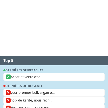
Top 5
DERNIÈRES OFFRES
ACHAT
Achat et vente d'or
A
DERNIÈRES OFFRES
VENTE
your premier bulk argan o...
V
noix de karité, nous rech...
V
thé vert 9380 8147 9366
V