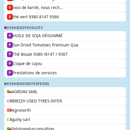
noix de karité, nous rech...
V
thé vert 9380 8147 9366
V
DERNIERS
PRODUITS
HUILE DE SOJA DÉGOMMÉ
P
Sun Dried Tomatoes Premium Qua
P
Thé Bouze 9380 /8147 / 9367
P
Coque de cajou
P
Prestations de services
P
DERNIERES
ENTREPRISES
AGROAV SARL
BREIZH USED TYRES INTER
Agronorth
guihy sarl
Solutionplusconsulting