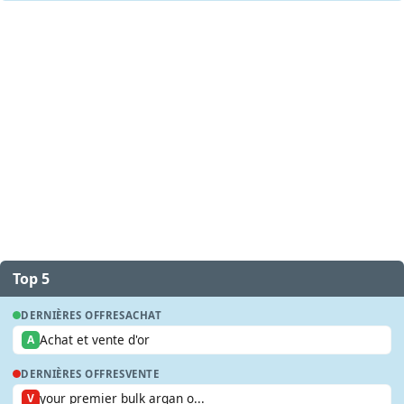
Top 5
DERNIÈRES OFFRES
ACHAT
Achat et vente d'or
A
DERNIÈRES OFFRES
VENTE
your premier bulk argan o...
V