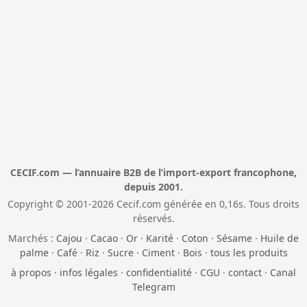
CECIF.com — l’annuaire B2B de l’import-export francophone,
depuis 2001.
Copyright © 2001-2026 Cecif.com générée en 0,16s. Tous droits
réservés.
Marchés :
Cajou
·
Cacao
·
Or
·
Karité
·
Coton
·
Sésame
·
Huile de
palme
·
Café
·
Riz
·
Sucre
·
Ciment
·
Bois
·
tous les produits
à propos
·
infos légales
·
confidentialité
·
CGU
·
contact
·
Canal
Telegram