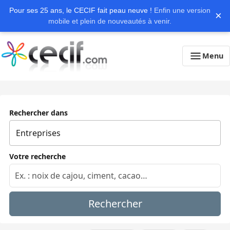
Pour ses 25 ans, le CECIF fait peau neuve !
Enfin une version
×
mobile et plein de nouveautés à venir.
Menu
Rechercher dans
Votre recherche
Rechercher