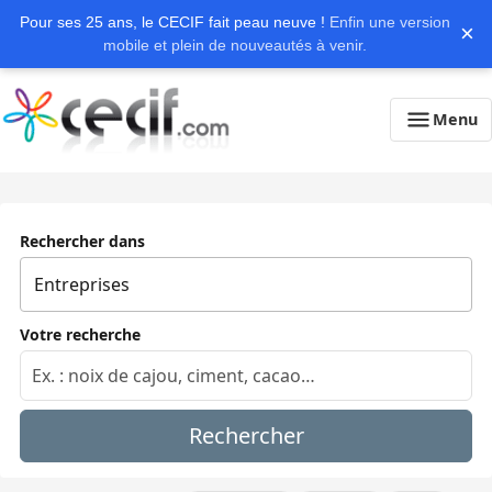
Pour ses 25 ans, le CECIF fait peau neuve !
Enfin une version
×
mobile et plein de nouveautés à venir.
Menu
Rechercher dans
Votre recherche
Rechercher