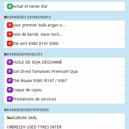
Achat et vente d'or
A
DERNIÈRES OFFRES
VENTE
your premier bulk argan o...
V
noix de karité, nous rech...
V
thé vert 9380 8147 9366
V
DERNIERS
PRODUITS
HUILE DE SOJA DÉGOMMÉ
P
Sun Dried Tomatoes Premium Qua
P
Thé Bouze 9380 /8147 / 9367
P
Coque de cajou
P
Prestations de services
P
DERNIERES
ENTREPRISES
AGROAV SARL
BREIZH USED TYRES INTER