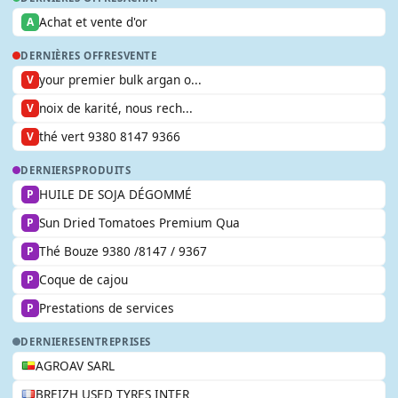
Achat et vente d'or
A
DERNIÈRES OFFRES
VENTE
your premier bulk argan o...
V
noix de karité, nous rech...
V
thé vert 9380 8147 9366
V
DERNIERS
PRODUITS
HUILE DE SOJA DÉGOMMÉ
P
Sun Dried Tomatoes Premium Qua
P
Thé Bouze 9380 /8147 / 9367
P
Coque de cajou
P
Prestations de services
P
DERNIERES
ENTREPRISES
AGROAV SARL
BREIZH USED TYRES INTER