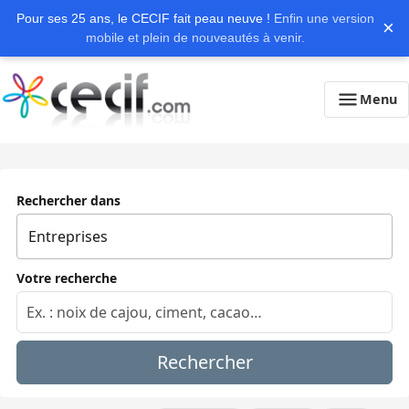
Pour ses 25 ans, le CECIF fait peau neuve !
Enfin une version
×
mobile et plein de nouveautés à venir.
Menu
Rechercher dans
Votre recherche
Rechercher