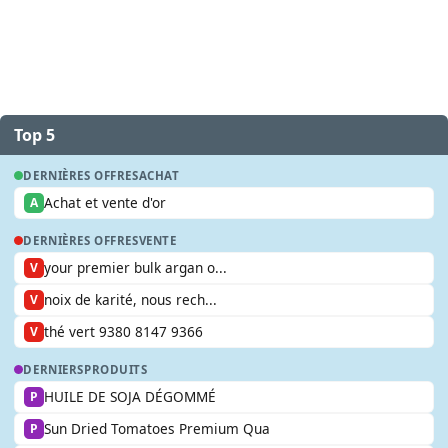
Top 5
DERNIÈRES OFFRES
ACHAT
Achat et vente d'or
A
DERNIÈRES OFFRES
VENTE
your premier bulk argan o...
V
noix de karité, nous rech...
V
thé vert 9380 8147 9366
V
DERNIERS
PRODUITS
HUILE DE SOJA DÉGOMMÉ
P
Sun Dried Tomatoes Premium Qua
P