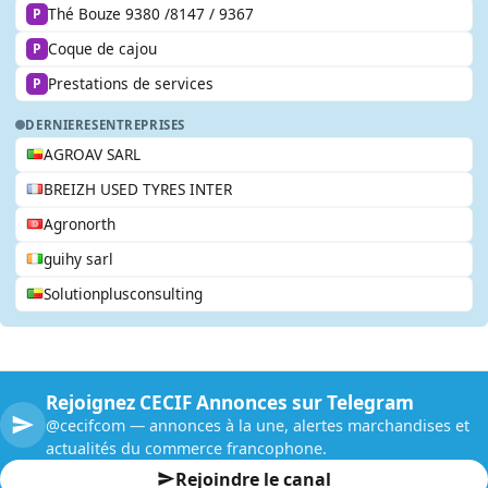
Thé Bouze 9380 /8147 / 9367
P
Coque de cajou
P
Prestations de services
P
DERNIERES
ENTREPRISES
AGROAV SARL
BREIZH USED TYRES INTER
Agronorth
guihy sarl
Solutionplusconsulting
Rejoignez CECIF Annonces sur Telegram
@cecifcom — annonces à la une, alertes marchandises et
actualités du commerce francophone.
Rejoindre le canal