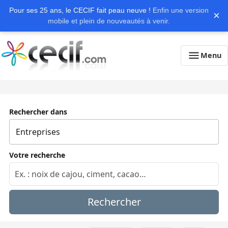
Pour ses 25 ans, le CECIF fait peau neuve !
Enfin une version
×
mobile et plein de nouveautés à venir.
Menu
Rechercher dans
Votre recherche
Rechercher