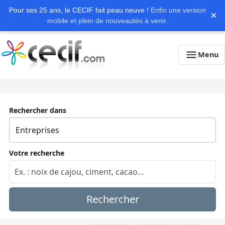
Pour ses 25 ans, le CECIF fait peau neuve !
Enfin une version
×
mobile et plein de nouveautés à venir.
Menu
Rechercher dans
Votre recherche
Rechercher