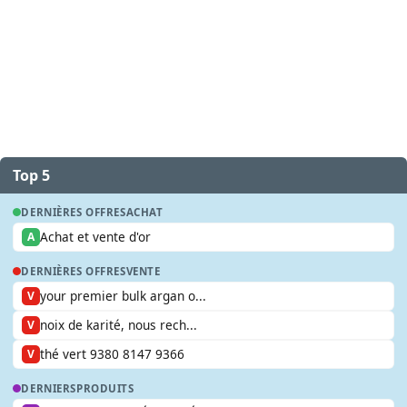
Top 5
DERNIÈRES OFFRES
ACHAT
Achat et vente d'or
A
DERNIÈRES OFFRES
VENTE
your premier bulk argan o...
V
noix de karité, nous rech...
V
thé vert 9380 8147 9366
V
DERNIERS
PRODUITS