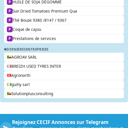
HUILE DE SOJA DÉGOMMÉ
P
Sun Dried Tomatoes Premium Qua
P
Thé Bouze 9380 /8147 / 9367
P
Coque de cajou
P
Prestations de services
P
DERNIERES
ENTREPRISES
AGROAV SARL
BREIZH USED TYRES INTER
Agronorth
guihy sarl
Solutionplusconsulting
Rejoignez CECIF Annonces sur Telegram