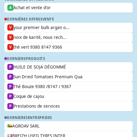
Achat et vente d'or
A
DERNIÈRES OFFRES
VENTE
your premier bulk argan o...
V
noix de karité, nous rech...
V
thé vert 9380 8147 9366
V
DERNIERS
PRODUITS
HUILE DE SOJA DÉGOMMÉ
P
Sun Dried Tomatoes Premium Qua
P
Thé Bouze 9380 /8147 / 9367
P
Coque de cajou
P
Prestations de services
P
DERNIERES
ENTREPRISES
AGROAV SARL
BREIZH USED TYRES INTER