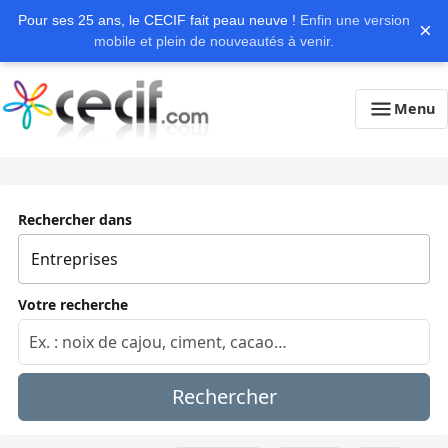
Pour ses 25 ans, le CECIF fait peau neuve !
Enfin une version
×
mobile et plein de nouveautés à venir.
Menu
Rechercher dans
Votre recherche
Rechercher