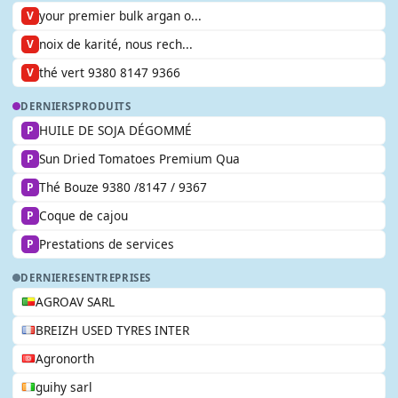
your premier bulk argan o...
V
noix de karité, nous rech...
V
thé vert 9380 8147 9366
V
DERNIERS
PRODUITS
HUILE DE SOJA DÉGOMMÉ
P
Sun Dried Tomatoes Premium Qua
P
Thé Bouze 9380 /8147 / 9367
P
Coque de cajou
P
Prestations de services
P
DERNIERES
ENTREPRISES
AGROAV SARL
BREIZH USED TYRES INTER
Agronorth
guihy sarl