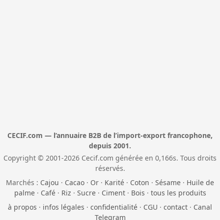
CECIF.com — l’annuaire B2B de l’import-export francophone,
depuis 2001.
Copyright © 2001-2026 Cecif.com générée en 0,166s. Tous droits
réservés.
Marchés :
Cajou
·
Cacao
·
Or
·
Karité
·
Coton
·
Sésame
·
Huile de
palme
·
Café
·
Riz
·
Sucre
·
Ciment
·
Bois
·
tous les produits
à propos
·
infos légales
·
confidentialité
·
CGU
·
contact
·
Canal
Telegram