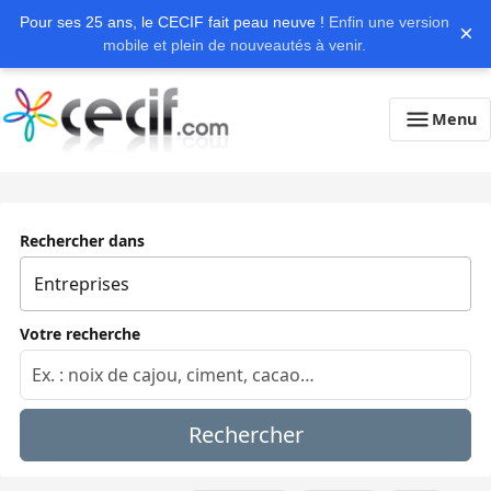
Pour ses 25 ans, le CECIF fait peau neuve !
Enfin une version
×
mobile et plein de nouveautés à venir.
Menu
Rechercher dans
Votre recherche
Rechercher