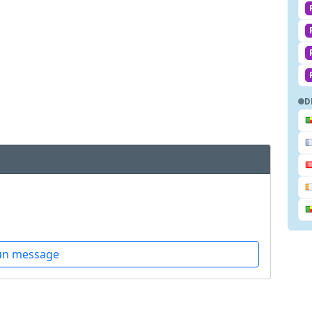
D
un message