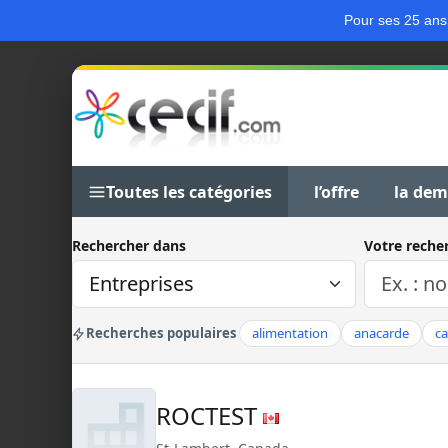
Pour ses 25 ans
Toutes les catégories
l’offre
la de
Rechercher dans
Votre reche
Recherches populaires
alimentation
anacarde
c
ROCTEST