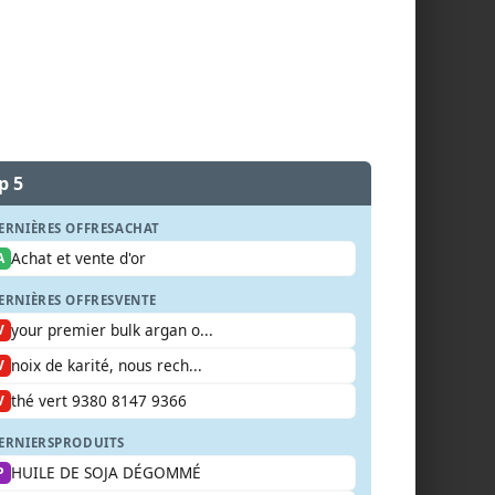
p 5
ERNIÈRES OFFRES
ACHAT
Achat et vente d'or
A
ERNIÈRES OFFRES
VENTE
your premier bulk argan o...
V
noix de karité, nous rech...
V
thé vert 9380 8147 9366
V
ERNIERS
PRODUITS
HUILE DE SOJA DÉGOMMÉ
P