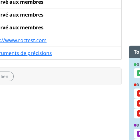
ervé aux membres
ervé aux membres
ervé aux membres
p://www.roctest.com
To
ruments de précisions
D
 lien
D
D