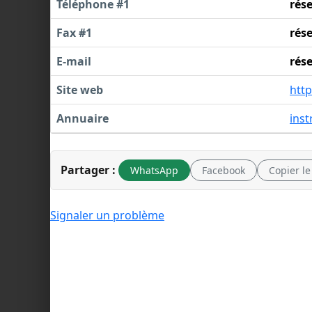
Téléphone #1
rés
Fax #1
rés
E-mail
rés
Site web
htt
Annuaire
inst
Partager :
WhatsApp
Facebook
Copier le
Signaler un problème