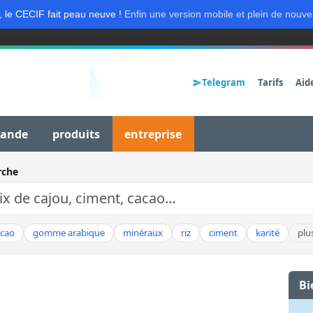
, le CECIF fait peau neuve !
Enfin une version mobile et plein de nouve
Telegram
Tarifs
Aid
mande
produits
entreprise
rche
acao
gomme arabique
minéraux
riz
ciment
karité
plu
Bi