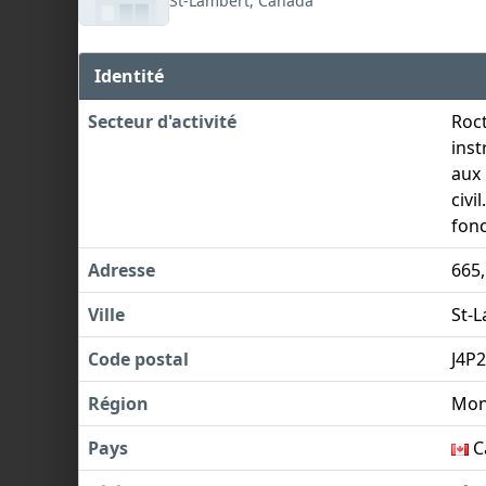
St-Lambert, Canada
Identité
Secteur d'activité
Roct
inst
aux 
civi
fonc
Adresse
665
Ville
St-
Code postal
J4P
Région
Mon
Pays
C