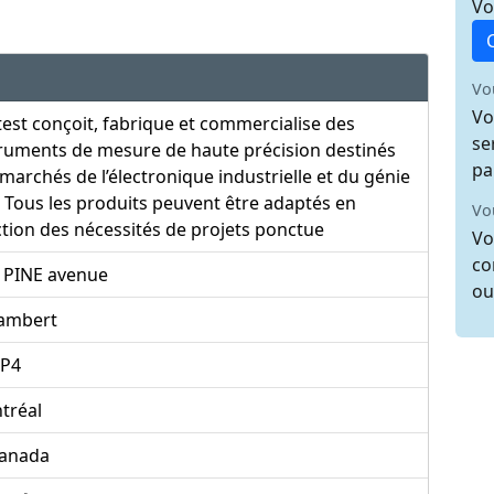
Vo
Vo
Vo
est conçoit, fabrique et commercialise des
se
ruments de mesure de haute précision destinés
pa
marchés de l’électronique industrielle et du génie
l. Tous les produits peuvent être adaptés en
Vo
tion des nécessités de projets ponctue
Vo
co
, PINE avenue
ou
Lambert
2P4
tréal
anada