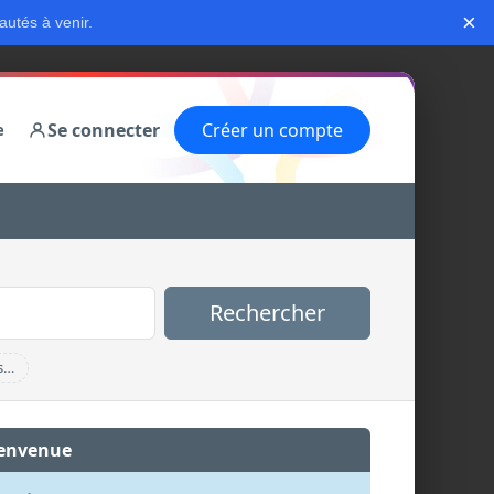
×
autés à venir.
Se connecter
Créer un compte
e
Rechercher
s…
envenue