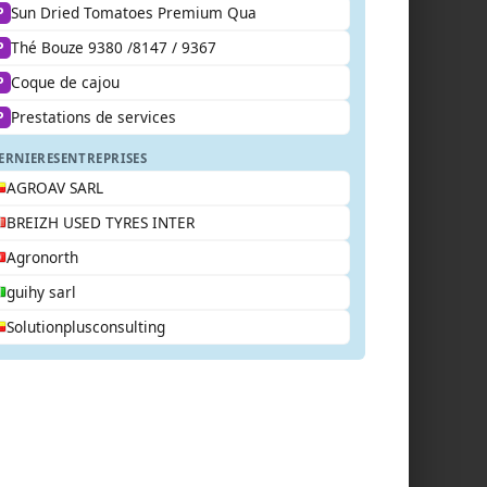
Sun Dried Tomatoes Premium Qua
P
Thé Bouze 9380 /8147 / 9367
P
Coque de cajou
P
Prestations de services
P
ERNIERES
ENTREPRISES
AGROAV SARL
BREIZH USED TYRES INTER
Agronorth
guihy sarl
Solutionplusconsulting