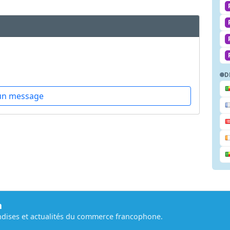
D
un message
m
dises et actualités du commerce francophone.