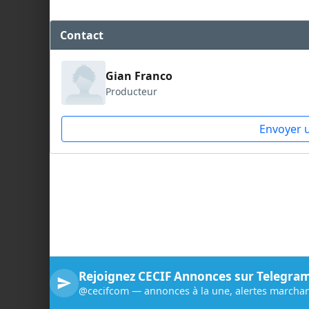
Contact
Gian Franco
Producteur
Envoyer 
Rejoignez CECIF Annonces sur Telegra
@cecifcom — annonces à la une, alertes marchan