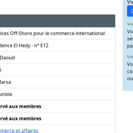
Vo
Vo
Vo
ices Off-Shore pour le commerce international
se
dence El Hedy - n° E12
pa
Vo
i Daoud
Vo
6
co
ou
Marsa
unisie
ervé aux membres
ervé aux membres
merce et affaires