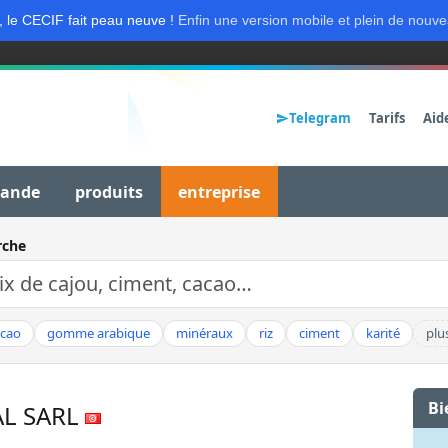
, le CECIF fait peau neuve !
Enfin une version mobile et plein de nouve
Telegram
Tarifs
Aid
mande
produits
entreprise
rche
acao
gomme arabique
minéraux
riz
ciment
karité
plu
Bi
AL SARL