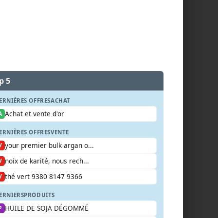
p 5
ERNIÈRES OFFRES
ACHAT
Achat et vente d'or
A
ERNIÈRES OFFRES
VENTE
your premier bulk argan o...
V
noix de karité, nous rech...
V
thé vert 9380 8147 9366
V
ERNIERS
PRODUITS
HUILE DE SOJA DÉGOMMÉ
P