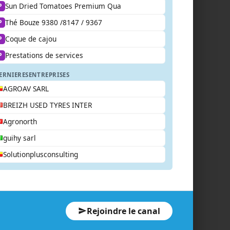
Sun Dried Tomatoes Premium Qua
P
Thé Bouze 9380 /8147 / 9367
P
Coque de cajou
P
Prestations de services
P
ERNIERES
ENTREPRISES
AGROAV SARL
BREIZH USED TYRES INTER
Agronorth
guihy sarl
Solutionplusconsulting
Rejoindre le canal