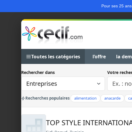
Pour ses 25 ans
Toutes les catégories
l’offre
la de
Rechercher dans
Votre reche
Recherches populaires
alimentation
anacarde
c
TOP STYLE INTERNATION