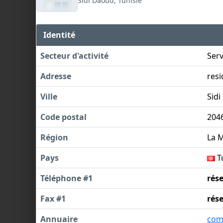
Sidi Daoud, Tunisie
Identité
Secteur d'activité
Serv
Adresse
resi
Ville
Sid
Code postal
204
Région
La 
Pays
T
Téléphone #1
rés
Fax #1
rés
Annuaire
com