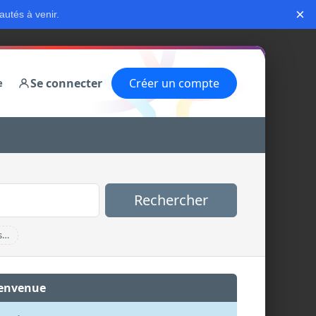
×
autés à venir.
Se connecter
Créer un compte
e
Rechercher
s…
envenue