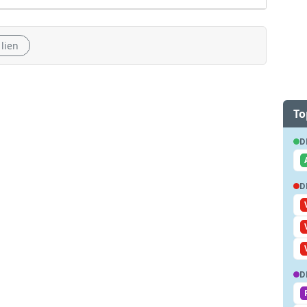
 lien
To
D
D
D