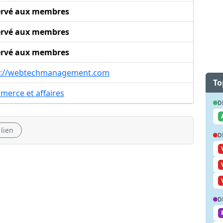
ervé aux membres
ervé aux membres
ervé aux membres
p://webtechmanagement.com
To
merce et affaires
D
 lien
D
D