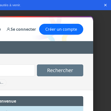
×
autés à venir.
Se connecter
Créer un compte
e
Rechercher
s…
envenue