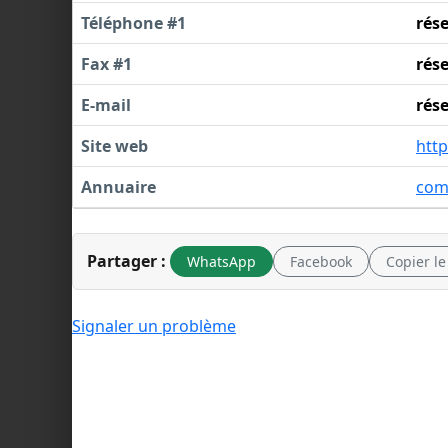
Téléphone #1
rés
Fax #1
rés
E-mail
rés
Site web
htt
Annuaire
com
Partager :
WhatsApp
Facebook
Copier le
Signaler un problème