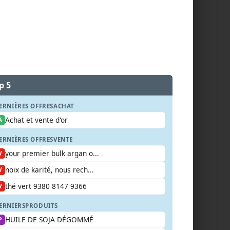
p 5
ERNIÈRES OFFRES
ACHAT
Achat et vente d'or
A
ERNIÈRES OFFRES
VENTE
your premier bulk argan o...
V
noix de karité, nous rech...
V
thé vert 9380 8147 9366
V
ERNIERS
PRODUITS
HUILE DE SOJA DÉGOMMÉ
P