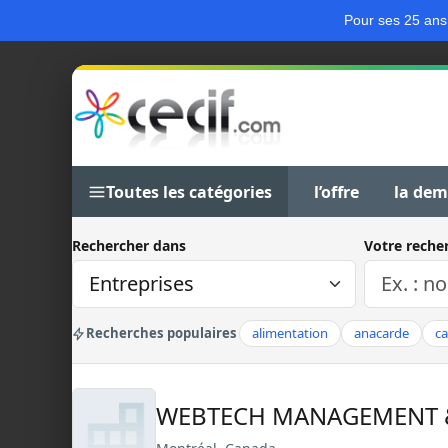
Pour ses 25 ans
Toutes les catégories
l’offre
la de
Rechercher dans
Votre reche
Recherches populaires
alimentation
anacarde
c
WEBTECH MANAGEMENT &