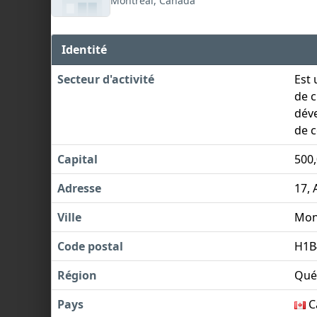
Montréal, Canada
Identité
Secteur d'activité
Est 
de c
déve
de c
Capital
500
Adresse
17,
Ville
Mon
Code postal
H1B
Région
Qué
Pays
C