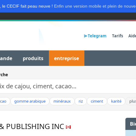
, le CECIF fait peau neuve !
Enfin une version mobile et plein de nouve
Telegram
Tarifs
Aid
mande
produits
entreprise
rche
acao
gomme arabique
minéraux
riz
ciment
karité
plu
Bi
 PUBLISHING INC