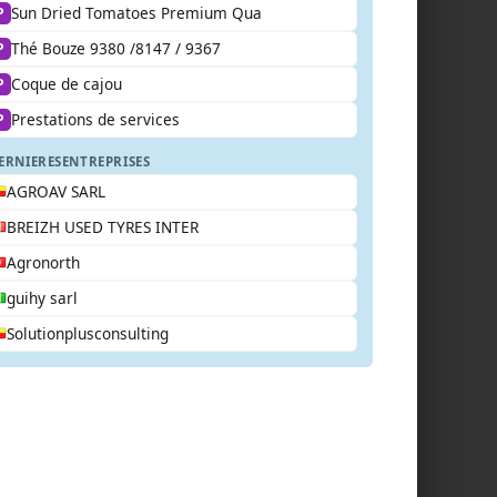
Sun Dried Tomatoes Premium Qua
P
Thé Bouze 9380 /8147 / 9367
P
Coque de cajou
P
Prestations de services
P
ERNIERES
ENTREPRISES
AGROAV SARL
BREIZH USED TYRES INTER
Agronorth
guihy sarl
Solutionplusconsulting