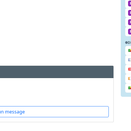
D
un message