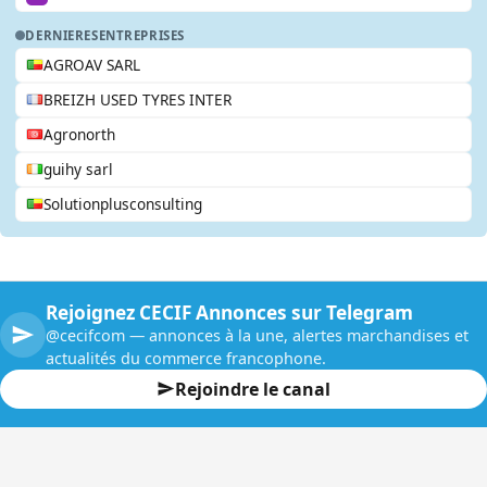
DERNIERES
ENTREPRISES
AGROAV SARL
BREIZH USED TYRES INTER
Agronorth
guihy sarl
Solutionplusconsulting
Rejoignez CECIF Annonces sur Telegram
@cecifcom — annonces à la une, alertes marchandises et
actualités du commerce francophone.
Rejoindre le canal