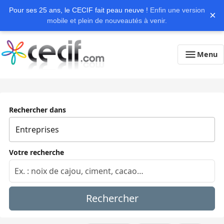
Pour ses 25 ans, le CECIF fait peau neuve !
Enfin une version
×
mobile et plein de nouveautés à venir.
Menu
Rechercher dans
Votre recherche
Rechercher