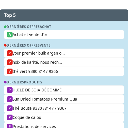
Top 5
DERNIÈRES OFFRES
ACHAT
Achat et vente d'or
A
DERNIÈRES OFFRES
VENTE
your premier bulk argan o...
V
noix de karité, nous rech...
V
thé vert 9380 8147 9366
V
DERNIERS
PRODUITS
HUILE DE SOJA DÉGOMMÉ
P
Sun Dried Tomatoes Premium Qua
P
Thé Bouze 9380 /8147 / 9367
P
Coque de cajou
P
Prestations de services
P