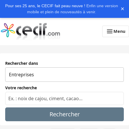
Pour ses 25 ans, le CECIF fait peau neuve !
Enfin une version
×
mobile et plein de nouveautés à venir.
Menu
Rechercher dans
Votre recherche
Rechercher