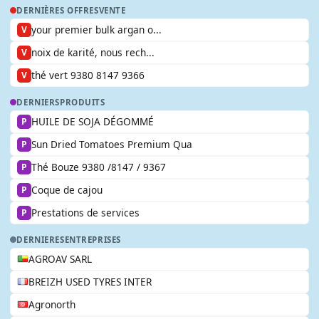
DERNIÈRES OFFRES
VENTE
your premier bulk argan o...
V
noix de karité, nous rech...
V
thé vert 9380 8147 9366
V
DERNIERS
PRODUITS
HUILE DE SOJA DÉGOMMÉ
P
Sun Dried Tomatoes Premium Qua
P
Thé Bouze 9380 /8147 / 9367
P
Coque de cajou
P
Prestations de services
P
DERNIERES
ENTREPRISES
AGROAV SARL
BREIZH USED TYRES INTER
Agronorth