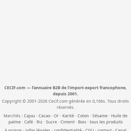
CECIF.com — l’annuaire B2B de l’import-export francophone,
depuis 2001.
Copyright © 2001-2026 Cecif.com générée en 0,166s. Tous droits
réservés.
Marchés :
Cajou
·
Cacao
·
Or
·
Karité
·
Coton
·
Sésame
·
Huile de
palme
·
Café
·
Riz
·
Sucre
·
Ciment
·
Bois
·
tous les produits
à propos
·
infos légales
·
confidentialité
·
CGU
·
contact
·
Canal